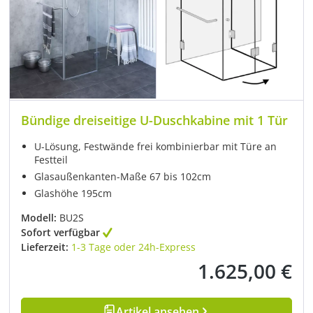
Bündige dreiseitige U-Duschkabine mit 1 Tür
U-Lösung, Festwände frei kombinierbar mit Türe an
Festteil
Glasaußenkanten-Maße 67 bis 102cm
Glashöhe 195cm
Modell:
BU2S
Sofort verfügbar
Lieferzeit:
1-3 Tage oder 24h-Express
1.625,00 €
Regulärer Preis:
Artikel ansehen