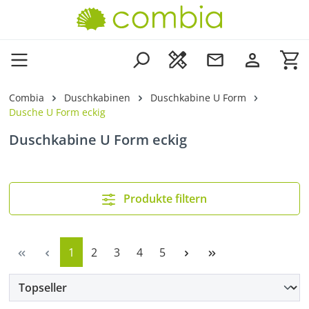
Zum Hauptinhalt springen
Wa
Combia
Duschkabinen
Duschkabine U Form
Dusche U Form eckig
Duschkabine U Form eckig
Produkte filtern
Seite
Seite
Seite
Seite
Seite
1
2
3
4
5