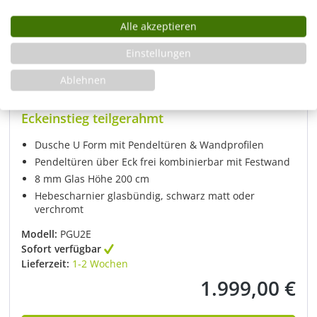
Alle akzeptieren
Einstellungen
Ablehnen
Duschkabine U Form mit Pendeltüren,
Eckeinstieg teilgerahmt
Dusche U Form mit Pendeltüren & Wandprofilen
Pendeltüren über Eck frei kombinierbar mit Festwand
8 mm Glas Höhe 200 cm
Hebescharnier glasbündig, schwarz matt oder
verchromt
Modell:
PGU2E
Sofort verfügbar
Lieferzeit:
1-2 Wochen
1.999,00 €
Regulärer Preis: