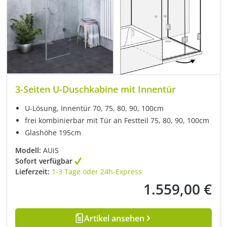
3-Seiten U-Duschkabine mit Innentür
U-Lösung, Innentür 70, 75, 80, 90, 100cm
frei kombinierbar mit Tür an Festteil 75, 80, 90, 100cm
Glashöhe 195cm
Modell:
AUiS
Sofort verfügbar
Lieferzeit:
1-3 Tage oder 24h-Express
1.559,00 €
Regulärer Preis:
Artikel ansehen