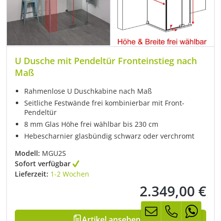
U Dusche mit Pendeltür Fronteinstieg nach
Maß
Rahmenlose U Duschkabine nach Maß
Seitliche Festwände frei kombinierbar mit Front-
Pendeltür
8 mm Glas Höhe frei wählbar bis 230 cm
Hebescharnier glasbündig schwarz oder verchromt
Modell:
MGU2S
Sofort verfügbar
Lieferzeit:
1-2 Wochen
2.349,00 €
Regulärer Preis:
Artikel ansehen