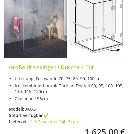
Große dreiseitige U-Dusche 1 Tür
U-Lösung, Festwände 70, 75, 80, 90, 100cm
frei kombinierbar mit Türe an Festteil 90, 95, 100, 105,
110, 115, 120cm
Glashöhe 195cm
Modell:
AUXS
Sofort verfügbar
Lieferzeit:
1-3 Tage oder 24h-Express
1.625,00 €
Regulärer Preis: