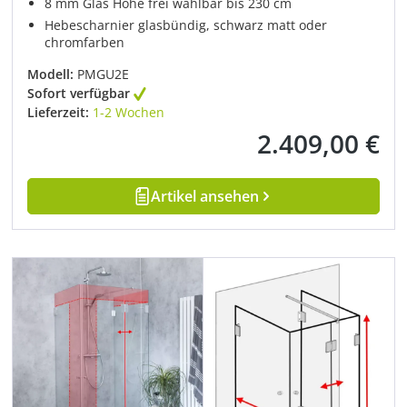
8 mm Glas Höhe frei wählbar bis 230 cm
Hebescharnier glasbündig, schwarz matt oder
chromfarben
Modell:
PMGU2E
Sofort verfügbar
Lieferzeit:
1-2 Wochen
2.409,00 €
Regulärer Preis:
Artikel ansehen