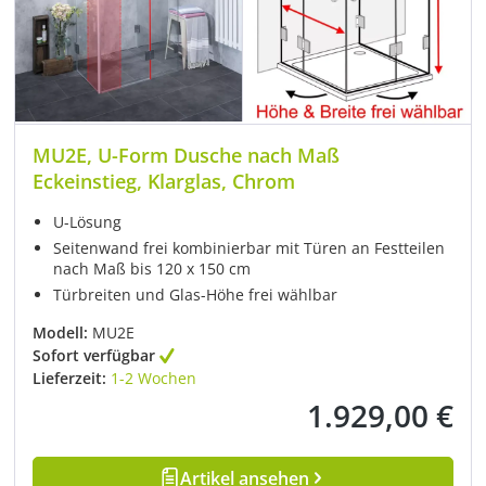
MU2E, U-Form Dusche nach Maß
Eckeinstieg, Klarglas, Chrom
U-Lösung
Seitenwand frei kombinierbar mit Türen an Festteilen
nach Maß bis 120 x 150 cm
Türbreiten und Glas-Höhe frei wählbar
Modell:
MU2E
Sofort verfügbar
Lieferzeit:
1-2 Wochen
1.929,00 €
Regulärer Preis:
Artikel ansehen