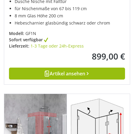
Dusche Nische mit Falttür
für Nischenmaße von 67 bis 119 cm
8 mm Glas Höhe 200 cm
Hebescharnier glasbündig schwarz oder chrom
Modell:
GF1N
Sofort verfügbar
Lieferzeit:
1-3 Tage oder 24h-Express
899,00 €
Regulärer Preis:
Artikel ansehen