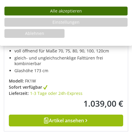
Alle akzeptieren
Einstellungen
Eck-Duschkabine 2 Falttüren verkürzte Höhe
173cm
Ablehnen
Falttür Duschkabine
voll öffnend für Maße 70, 75, 80, 90, 100, 120cm
gleich- und ungleichschenklige Falttüren frei
kombinierbar
Glashöhe 173 cm
Modell:
FK1W
Sofort verfügbar
Lieferzeit:
1-3 Tage oder 24h-Express
1.039,00 €
Regulärer Preis:
Artikel ansehen