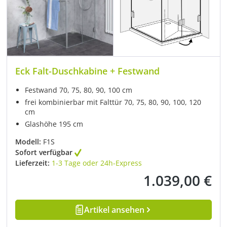
Eck Falt-Duschkabine + Festwand
Festwand 70, 75, 80, 90, 100 cm
frei kombinierbar mit Falttür 70, 75, 80, 90, 100, 120
cm
Glashöhe 195 cm
Modell:
F1S
Sofort verfügbar
Lieferzeit:
1-3 Tage oder 24h-Express
1.039,00 €
Regulärer Preis:
Artikel ansehen