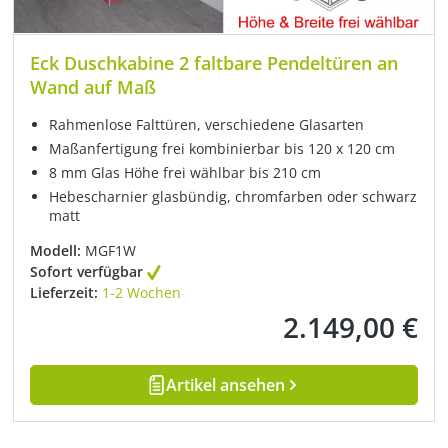
Eck Duschkabine 2 faltbare Pendeltüren an
Wand auf Maß
Rahmenlose Falttüren, verschiedene Glasarten
Maßanfertigung frei kombinierbar bis 120 x 120 cm
8 mm Glas Höhe frei wählbar bis 210 cm
Hebescharnier glasbündig, chromfarben oder schwarz
matt
Modell:
MGF1W
Sofort verfügbar
Lieferzeit:
1-2 Wochen
2.149,00 €
Regulärer Preis:
Artikel ansehen