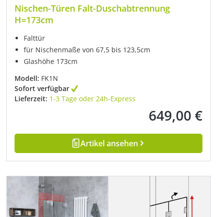
Nischen-Türen Falt-Duschabtrennung
H=173cm
Falttür
für Nischenmaße von 67,5 bis 123,5cm
Glashöhe 173cm
Modell:
FK1N
Sofort verfügbar
Lieferzeit:
1-3 Tage oder 24h-Express
649,00 €
Regulärer Preis:
Artikel ansehen