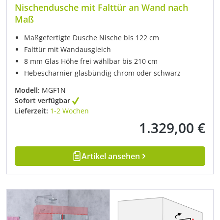
Nischendusche mit Falttür an Wand nach
Maß
Maßgefertigte Dusche Nische bis 122 cm
Falttür mit Wandausgleich
8 mm Glas Höhe frei wählbar bis 210 cm
Hebescharnier glasbündig chrom oder schwarz
Modell:
MGF1N
Sofort verfügbar
Lieferzeit:
1-2 Wochen
1.329,00 €
Regulärer Preis:
Artikel ansehen