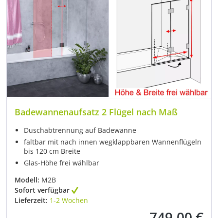
Badewannenaufsatz 2 Flügel nach Maß
Duschabtrennung auf Badewanne
faltbar mit nach innen wegklappbaren Wannenflügeln
bis 120 cm Breite
Glas-Höhe frei wählbar
Modell:
M2B
Sofort verfügbar
Lieferzeit:
1-2 Wochen
749,00 €
Regulärer Preis: