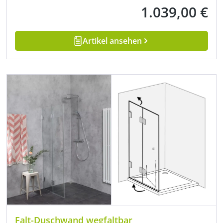
1.039,00 €
Regulärer Preis:
Artikel ansehen
Falt-Duschwand wegfaltbar