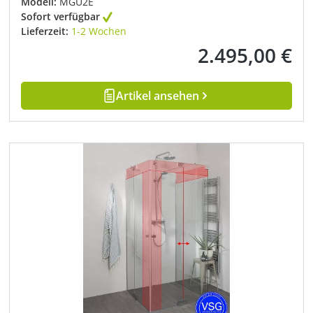
Modell:
MGU2E
Sofort verfügbar
Lieferzeit:
1-2 Wochen
2.495,00 €
Regulärer Preis:
Artikel ansehen