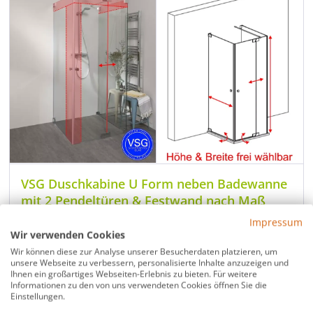
VSG Duschkabine U Form neben Badewanne
mit 2 Pendeltüren & Festwand nach Maß
Impressum
Rahmenlose Pendeltür U Dusche neben Badewanne
Wir verwenden Cookies
Maßanfertigung frei kombinierbar bis 100 x 150 cm
Wir können diese zur Analyse unserer Besucherdaten platzieren, um
8 mm VSG Glas Höhe frei wählbar bis 230 cm
unsere Webseite zu verbessern, personalisierte Inhalte anzuzeigen und
Ihnen ein großartiges Webseiten-Erlebnis zu bieten. Für weitere
Hebebeschlag glasbündig schwarz oder verchromt
Informationen zu den von uns verwendeten Cookies öffnen Sie die
Einstellungen.
Modell:
MVUiS