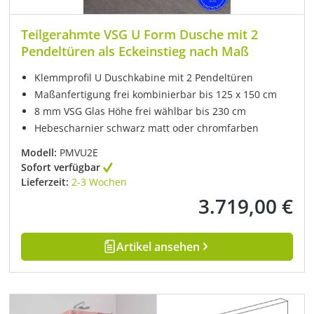
Teilgerahmte VSG U Form Dusche mit 2
Pendeltüren als Eckeinstieg nach Maß
Klemmprofil U Duschkabine mit 2 Pendeltüren
Maßanfertigung frei kombinierbar bis 125 x 150 cm
8 mm VSG Glas Höhe frei wählbar bis 230 cm
Hebescharnier schwarz matt oder chromfarben
Modell:
PMVU2E
Sofort verfügbar
Lieferzeit:
2-3 Wochen
3.719,00 €
Regulärer Preis:
Artikel ansehen