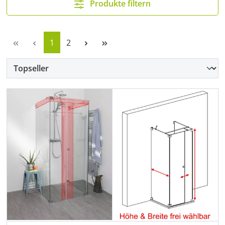
Produkte filtern
Seite
Seite
1
2