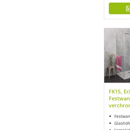
FK1S, Ec
Festwand
verchro
Festwan
Glashöh