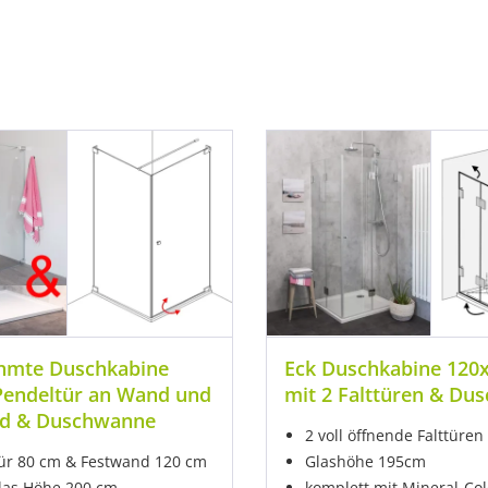
ahmte Duschkabine
Eck Duschkabine 120
Pendeltür an Wand und
mit 2 Falttüren & Du
d & Duschwanne
2 voll öffnende Falttüren
ür 80 cm & Festwand 120 cm
Glashöhe 195cm
as Höhe 200 cm
komplett mit Mineral-Col