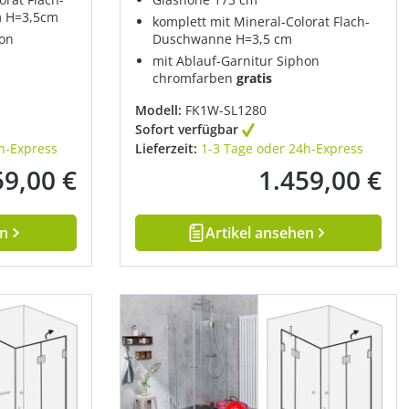
m H=3,5cm
komplett mit Mineral-Colorat Flach-
hon
Duschwanne H=3,5 cm
mit Ablauf-Garnitur Siphon
chromfarben
gratis
Modell:
FK1W-SL1280
Sofort verfügbar
h-Express
Lieferzeit:
1-3 Tage oder 24h-Express
59,00 €
1.459,00 €
rer Preis:
Regulärer Preis:
en
Artikel ansehen