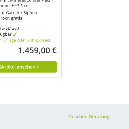
t mit Mineral-Colorat Flach-
anne H=3,5 cm
auf-Garnitur Siphon
arben
gratis
1S-SL1280
fügbar
1-3 Tage oder 24h-Express
1.459,00 €
Regulärer Preis:
Artikel ansehen
Duschen-Beratung