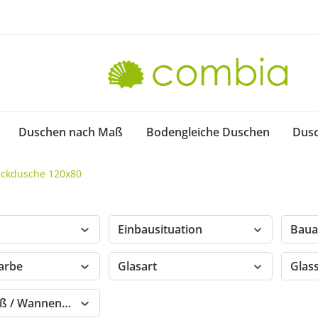
Duschen nach Maß
Bodengleiche Duschen
Dus
Eckdusche 120x80
Einbausituation
Baua
farbe
Glasart
Glas
ß / Wannenmaß