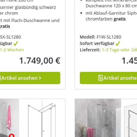
Duschwanne 120 x 80 c
arnier glasbündig schwarz
er chrom
mit Ablauf-Garnitur Sip
chromfarben
gratis
t mit Flach-Duschwanne und
gratis
SX-SL1280
Modell:
F1W-SL1280
fügbar
Sofort verfügbar
1-2 Wochen
Lieferzeit:
1-3 Tage oder 24
1.749,00 €
1.4
Regulärer Preis:
Regulä
Artikel ansehen
Artikel anseh