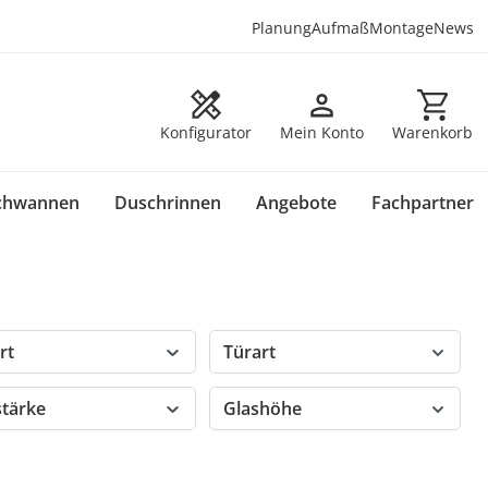
Planung
Aufmaß
Montage
News
Warenkorb en
Konfigurator
Mein Konto
Warenkorb
chwannen
Duschrinnen
Angebote
Fachpartner
rt
Türart
stärke
Glashöhe