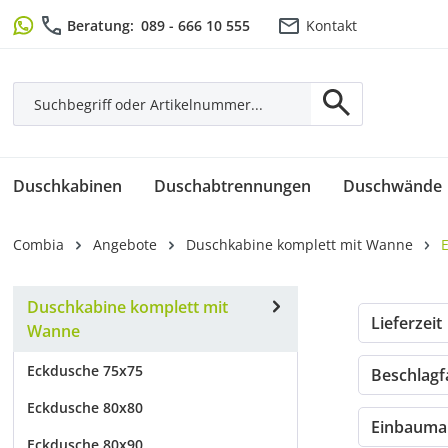
m Hauptinhalt springen
Zur Suche springen
Zur Hauptnavigation springen
Beratung:
089 - 666 10 555
Kontakt
Duschkabinen
Duschabtrennungen
Duschwände
Combia
Angebote
Duschkabine komplett mit Wanne
Duschkabine komplett mit
Lieferzeit
Wanne
Eckdusche 75x75
Beschlag
Eckdusche 80x80
Einbauma
Eckdusche 80x90