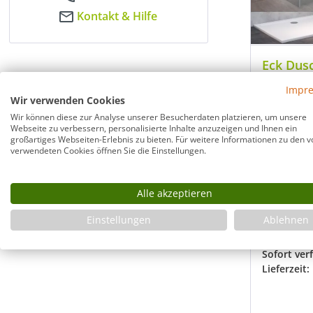
Kontakt & Hilfe
Eck Dus
Pendelt
Impr
Duschw
Wir verwenden Cookies
Wir können diese zur Analyse unserer Besucherdaten platzieren, um unsere
Pendelt
Webseite zu verbessern, personalisierte Inhalte anzuzeigen und Ihnen ein
Festwan
großartiges Webseiten-Erlebnis zu bieten. Für weitere Informationen zu den v
verwendeten Cookies öffnen Sie die Einstellungen.
8 mm Gl
Hebesch
matt od
Alle akzeptieren
Komplet
Ablauf
Einstellungen
Ablehnen
Modell:
G2
Sofort ver
Lieferzeit: