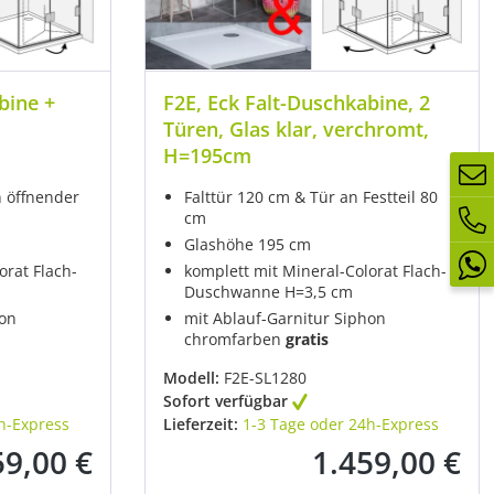
bine +
F2E, Eck Falt-Duschkabine, 2
Türen, Glas klar, verchromt,
H=195cm
 öffnender
Falttür 120 cm & Tür an Festteil 80
cm
Glashöhe 195 cm
orat Flach-
komplett mit Mineral-Colorat Flach-
Duschwanne H=3,5 cm
hon
mit Ablauf-Garnitur Siphon
chromfarben
gratis
Modell:
F2E-SL1280
Sofort verfügbar
h-Express
Lieferzeit:
1-3 Tage oder 24h-Express
59,00 €
1.459,00 €
rer Preis:
Regulärer Preis: