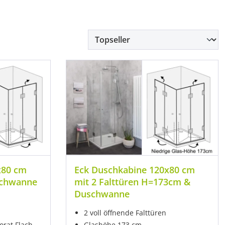
x80 cm
Eck Duschkabine 120x80 cm
schwanne
mit 2 Falttüren H=173cm &
Duschwanne
2 voll öffnende Falttüren
orat Flach-
Glashöhe 173 cm