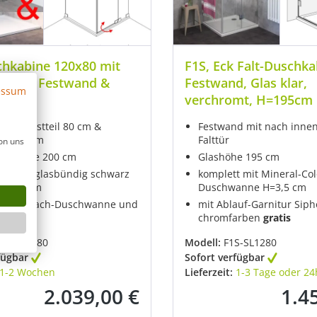
chkabine 120x80 mit
F1S, Eck Falt-Duschka
ür und Festwand &
Festwand, Glas klar,
essum
anne
verchromt, H=195cm
ür an Festteil 80 cm &
Festwand mit nach innen
d 120 cm
Falttür
on uns
as Höhe 200 cm
Glashöhe 195 cm
arnier glasbündig schwarz
komplett mit Mineral-Col
er chrom
Duschwanne H=3,5 cm
t mit Flach-Duschwanne und
mit Ablauf-Garnitur Sip
gratis
chromfarben
gratis
SX-SL1280
Modell:
F1S-SL1280
fügbar
Sofort verfügbar
1-2 Wochen
Lieferzeit:
1-3 Tage oder 24
2.039,00 €
1.4
Regulärer Preis:
Regulä