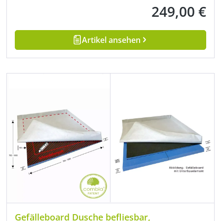
249,00 €
Regulärer Preis:
Artikel ansehen
Gefälleboard Dusche befliesbar,