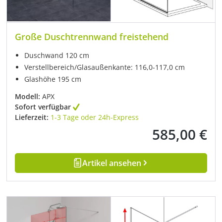
Große Duschtrennwand freistehend
Duschwand 120 cm
Verstellbereich/Glasaußenkante: 116,0-117,0 cm
Glashöhe 195 cm
Modell:
APX
Sofort verfügbar
Lieferzeit:
1-3 Tage oder 24h-Express
585,00 €
Regulärer Preis:
Artikel ansehen