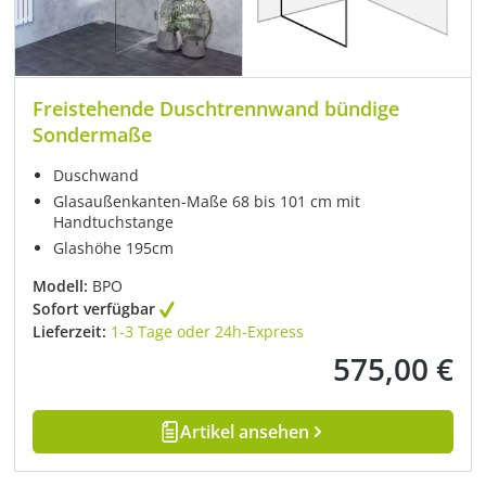
Freistehende Duschtrennwand bündige
Sondermaße
Duschwand
Glasaußenkanten-Maße 68 bis 101 cm mit
Handtuchstange
Glashöhe 195cm
Modell:
BPO
Sofort verfügbar
Lieferzeit:
1-3 Tage oder 24h-Express
575,00 €
Regulärer Preis:
Artikel ansehen