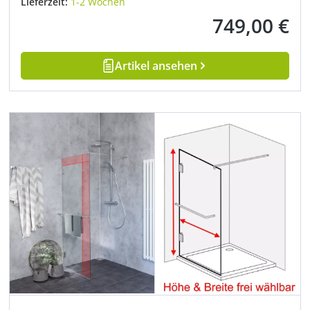
Lieferzeit:
1-2 Wochen
749,00 €
Regulärer Preis:
Artikel ansehen