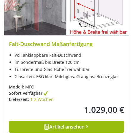
Falt-Duschwand Maßanfertigung
Voll anklappbare Falt-Duschwand
im Sondermaß bis Breite 120 cm
Türbreite und Glas-Höhe frei wählbar
Glasarten: ESG klar, Milchglas, Grauglas, Bronzeglas
Modell:
MFO
Sofort verfügbar
Lieferzeit:
1-2 Wochen
1.029,00 €
Regulärer Preis:
Artikel ansehen