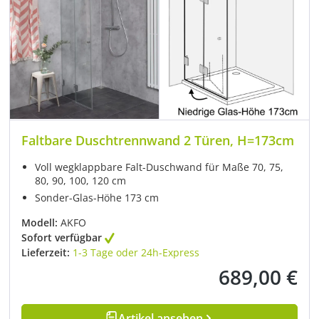
Faltbare Duschtrennwand 2 Türen, H=173cm
Voll wegklappbare Falt-Duschwand für Maße 70, 75,
80, 90, 100, 120 cm
Sonder-Glas-Höhe 173 cm
Modell:
AKFO
Sofort verfügbar
Lieferzeit:
1-3 Tage oder 24h-Express
689,00 €
Regulärer Preis:
Artikel ansehen