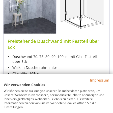
Freistehende Duschwand mit Festteil über
Eck
Duschwand 70, 75, 80, 90, 100cm mit Glas-Festteil
über Eck
Walk In Dusche rahmenlos
Glashöhe 195cm
Impressum
Modell:
AWO
Wir verwenden Cookies
Sofort verfügbar
Wir können diese zur Analyse unserer Besucherdaten platzieren, um
Lieferzeit:
1-3 Tage oder 24h-Express
unsere Webseite zu verbessern, personalisierte Inhalte anzuzeigen und
Ihnen ein großartiges Webseiten-Erlebnis zu bieten. Für weitere
715,00 €
Regulärer Preis:
Informationen zu den von uns verwendeten Cookies öffnen Sie die
Einstellungen.