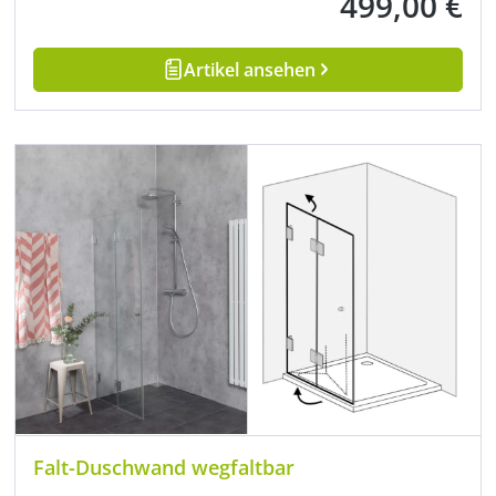
499,00 €
Regulärer Preis:
Artikel ansehen
Falt-Duschwand wegfaltbar