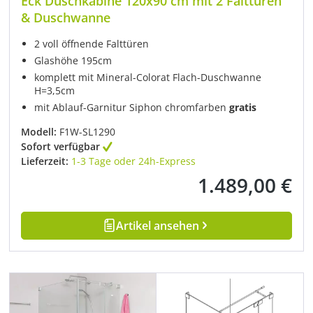
Eck Duschkabine 120x90 cm mit 2 Falttüren
& Duschwanne
2 voll öffnende Falttüren
Glashöhe 195cm
komplett mit Mineral-Colorat Flach-Duschwanne
H=3,5cm
mit Ablauf-Garnitur Siphon chromfarben
gratis
Modell:
F1W-SL1290
Sofort verfügbar
Lieferzeit:
1-3 Tage oder 24h-Express
1.489,00 €
Regulärer Preis:
Artikel ansehen