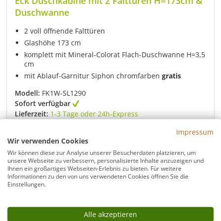
Eck Duschkabine mit 2 Falttüren H=173cm &
Duschwanne
2 voll öffnende Falttüren
Glashöhe 173 cm
komplett mit Mineral-Colorat Flach-Duschwanne H=3,5
cm
mit Ablauf-Garnitur Siphon chromfarben
gratis
Modell:
FK1W-SL1290
Sofort verfügbar
Lieferzeit:
1-3 Tage oder 24h-Express
1.369,00 €
Regulärer Preis:
Impressum
Wir verwenden Cookies
Wir können diese zur Analyse unserer Besucherdaten platzieren, um
Artikel ansehen
unsere Webseite zu verbessern, personalisierte Inhalte anzuzeigen und
Ihnen ein großartiges Webseiten-Erlebnis zu bieten. Für weitere
Informationen zu den von uns verwendeten Cookies öffnen Sie die
Einstellungen.
Alle akzeptieren