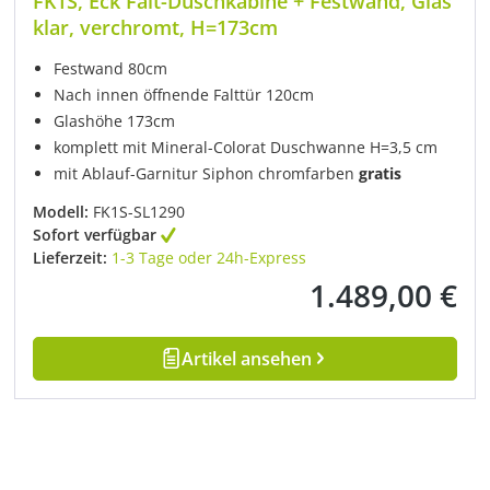
FK1S, Eck Falt-Duschkabine + Festwand, Glas
klar, verchromt, H=173cm
Festwand 80cm
Nach innen öffnende Falttür 120cm
Glashöhe 173cm
komplett mit Mineral-Colorat Duschwanne H=3,5 cm
mit Ablauf-Garnitur Siphon chromfarben
gratis
Modell:
FK1S-SL1290
Sofort verfügbar
Lieferzeit:
1-3 Tage oder 24h-Express
1.489,00 €
Regulärer Preis:
Artikel ansehen