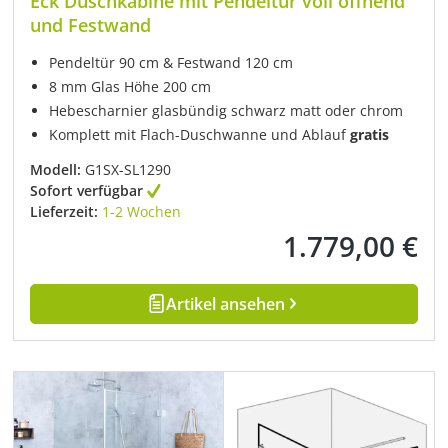
Eck Duschkabine mit Pendeltür voll öffnend
und Festwand
Pendeltür 90 cm & Festwand 120 cm
8 mm Glas Höhe 200 cm
Hebescharnier glasbündig schwarz matt oder chrom
Komplett mit Flach-Duschwanne und Ablauf
gratis
Modell:
G1SX-SL1290
Sofort verfügbar
Lieferzeit:
1-2 Wochen
1.779,00 €
Regulärer Preis:
Artikel ansehen