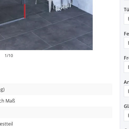
Tü
Fe
1
/
10
Fr
An
g)
ch Maß
Gl
estteil