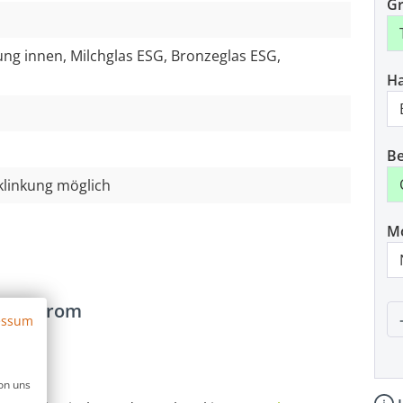
Gr
ung innen, Milchglas ESG, Bronzeglas ESG,
H
Be
klinkung möglich
M
as, Chrom
P
essum
a.
on uns