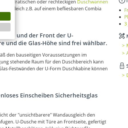
I
en quadratischen oder rechteckigen
Duschwannen
r bodengleich z.B. auf einem befliesbaren Combia
F
P
3
ände und der Front der U-
M
e und die Glas-Höhe sind frei wählbar.
äß den bauseitigen Voraussetzungen im
gung stehende Raum für den Duschbereich kann
S
 Glas-Festwänden der U-Form Duschkabine können
loses Einscheiben Sicherheitsglas
icht der "unsichtbarere" Wandausgleich den
ugen. U-Dusche mit Türe an Frontseite, gefertigt