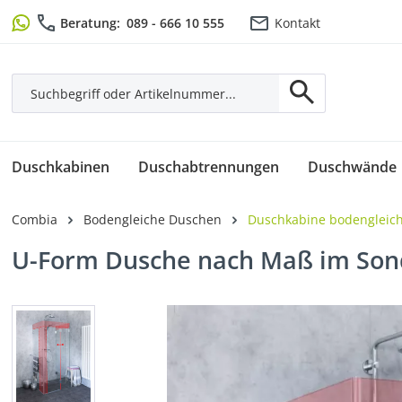
m Hauptinhalt springen
Zur Suche springen
Zur Hauptnavigation springen
Beratung:
089 - 666 10 555
Kontakt
Duschkabinen
Duschabtrennungen
Duschwände
Combia
Bodengleiche Duschen
Duschkabine bodengleic
U-Form Dusche nach Maß im Son
Bildergalerie überspringen