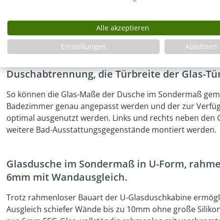
Die Montage der U-Duschkabine ist möglich auf passend
vieler Hersteller (z.B. Combia, HSK, Kaldewei, Bette) ode
Duschelement oder einem Mineralguss Duschelement.
Alle akzeptieren
Einstellungen
Ablehnen
Die Maße der Glas-Außenkanten der Seitenw
Duschabtrennung, die Türbreite der Glas-Tür
So können die Glas-Maße der Dusche im Sondermaß gem
Badezimmer genau angepasst werden und der zur Verfü
optimal ausgenutzt werden. Links und rechts neben den
weitere Bad-Ausstattungsgegenstände montiert werden.
Glasdusche im Sondermaß in U-Form, rahmen
6mm mit Wandausgleich.
Trotz rahmenloser Bauart der U-Glasduschkabine ermögl
Ausgleich schiefer Wände bis zu 10mm ohne große Silikonf