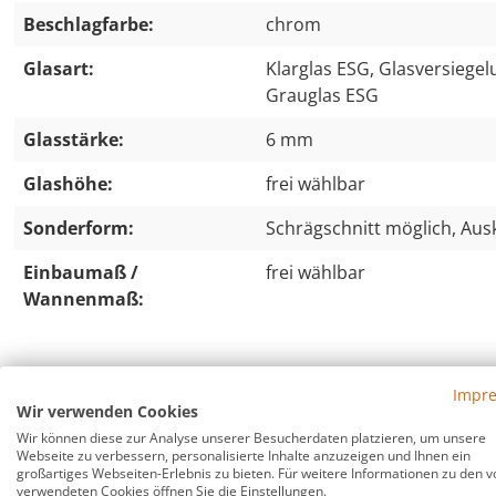
Beschlagfarbe:
chrom
Glasart:
Klarglas ESG, Glasversiegel
Grauglas ESG
Glasstärke:
6 mm
Glashöhe:
frei wählbar
Sonderform:
Schrägschnitt möglich, Aus
Einbaumaß /
frei wählbar
Wannenmaß:
MU2S, 3-Seiten U-Dusche Sondermaß, Klargl
Impr
Wir verwenden Cookies
U-Dusche aus ESG-Glas nach Maß von Combi
Wir können diese zur Analyse unserer Besucherdaten platzieren, um unsere
Webseite zu verbessern, personalisierte Inhalte anzuzeigen und Ihnen ein
großartiges Webseiten-Erlebnis zu bieten. Für weitere Informationen zu den v
verwendeten Cookies öffnen Sie die Einstellungen.