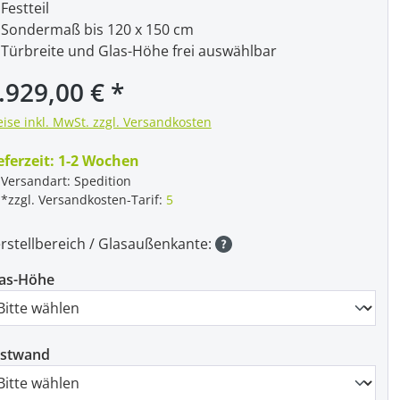
Festteil
Sondermaß bis 120 x 150 cm
Türbreite und Glas-Höhe frei auswählbar
gulärer Preis:
.929,00 €
eise inkl. MwSt. zzgl. Versandkosten
eferzeit:
1-2 Wochen
Versandart: Spedition
*zzgl. Versandkosten-Tarif:
5
rstellbereich / Glasaußenkante:
as-Höhe
estwand