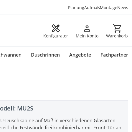
Planung
Aufmaß
Montage
News
Warenkorb en
Konfigurator
Mein Konto
Warenkorb
chwannen
Duschrinnen
Angebote
Fachpartner
odell:
MU2S
U-Duschkabine auf Maß in verschiedenen Glasarten
seitliche Festwände frei kombinierbar mit Front-Tür an