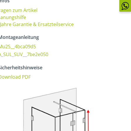
nfos
ragen zum Artikel
lanungshilfe
 Jahre Garantie & Ersatzteilservice
ontageanleitung
Mu2S__4bca09d5
A_SUL_SUV__7be2e050
icherheitshinweise
Download PDF