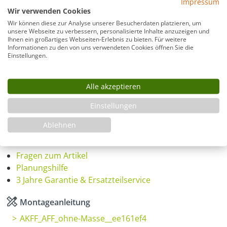
Impressum
Wir verwenden Cookies
Wir können diese zur Analyse unserer Besucherdaten platzieren, um
unsere Webseite zu verbessern, personalisierte Inhalte anzuzeigen und
Ihnen ein großartiges Webseiten-Erlebnis zu bieten. Für weitere
Montage
Informationen zu den von uns verwendeten Cookies öffnen Sie die
Einstellungen.
Produkt Anzahl: Gib den gewünschten Wer
Alle akzeptieren
In den Warenkorb
Einstellungen
Ablehnen
Infos
Fragen zum Artikel
Planungshilfe
3 Jahre Garantie & Ersatzteilservice
Montageanleitung
AKFF_AFF_ohne-Masse__ee161ef4