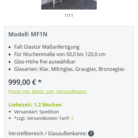
1
/
11
Modell:
MF1N
Falt Glastür Maßanfertigung
Für Nischenmaße von 50,0 bis 120,0 cm
Glas-Höhe frei auswählbar
Glasarten: Klar, Milchglas, Grauglas, Bronzeglas
Regulärer Preis:
999,00 €
Preise inkl. MwSt. zzgl. Versandkosten
Lieferzeit:
1-2 Wochen
Versandart: Spedition
*zzgl. Versandkosten-Tarif:
5
Verstellbereich / Glasaußenkante: