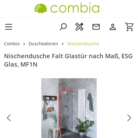
Zum Hauptinhalt springen
Wa
Combia
Duschkabinen
Nischendusche
Nischendusche Falt Glastür nach Maß, ESG
Glas, MF1N
Bildergalerie überspringen