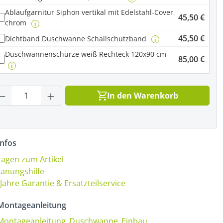
Ablaufgarnitur Siphon vertikal mit Edelstahl-Cover
45,50 €
chrom
i
45,50 €
Dichtband Duschwanne Schallschutzband
i
Duschwannenschürze weiß Rechteck 120x90 cm
85,00 €
i
rodukt Anzahl: Gib den gewünschten Wert
In den Warenkorb
nfos
ragen zum Artikel
lanungshilfe
 Jahre Garantie & Ersatzteilservice
ontageanleitung
Montageanleitung_Duschwanne_Einbau