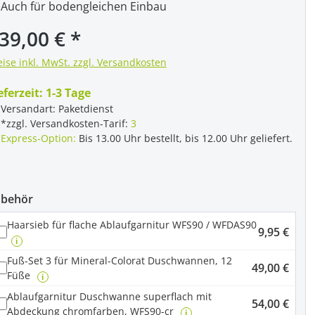
Auch für bodengleichen Einbau
gulärer Preis:
39,00 €
eise inkl. MwSt. zzgl. Versandkosten
eferzeit:
1-3 Tage
Versandart: Paketdienst
*zzgl. Versandkosten-Tarif:
3
Express-Option:
Bis 13.00 Uhr bestellt, bis 12.00 Uhr geliefert.
ubehör
Haarsieb für flache Ablaufgarnitur WFS90 / WFDAS90
9,95 €
i
Fuß-Set 3 für Mineral-Colorat Duschwannen, 12
49,00 €
Füße
i
Ablaufgarnitur Duschwanne superflach mit
54,00 €
Abdeckung chromfarben, WFS90-cr
i