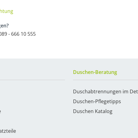
chtung
gen?
89 - 666 10 555
Duschen-Beratung
Duschabtrennungen im Det
Duschen-Pflegetipps
e
Duschen Katalog
tzteile