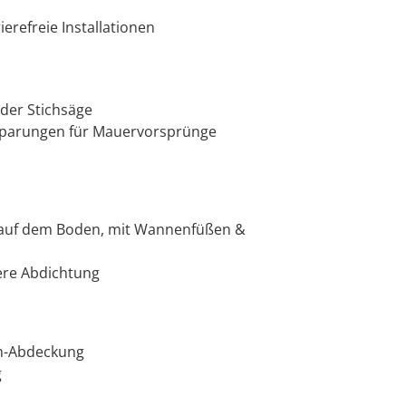
erefreie Installationen
 der Stichsäge
ssparungen für Mauervorsprünge
n
zt auf dem Boden, mit Wannenfüßen &
ere Abdichtung
ch-Abdeckung
g