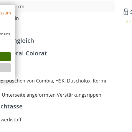
120 cm
S
essum
Nein
on uns
bodengleich
Mineral-Colorat
. B. Duschen von Combia, HSK, Duscholux, Kermi
er Unterseite angeformten Verstärkungsrippen
schtasse
dwerkstoff