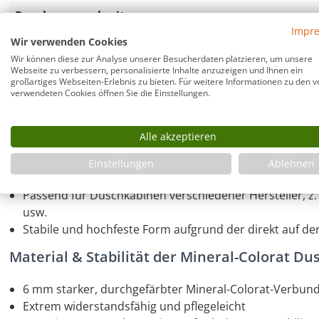
Duschwannenbreite:
Impr
Wir verwenden Cookies
Antirutsch Beschichtung:
Wir können diese zur Analyse unserer Besucherdaten platzieren, um unsere
Webseite zu verbessern, personalisierte Inhalte anzuzeigen und Ihnen ein
großartiges Webseiten-Erlebnis zu bieten. Für weitere Informationen zu den v
verwendeten Cookies öffnen Sie die Einstellungen.
Rechteck Duschwanne 120x80cm flach auch 
Superflache Duschwanne aus hochwertigem 
Alle akzeptieren
Nur 35 mm Höhe – ideal für bodengleichen Einbau
Einstellungen
Ablehnen
Wannentiefe 5 - 20 mm (Gefälle)
Passend für Duschkabinen verschiedener Hersteller, z
usw.
Stabile und hochfeste Form aufgrund der direkt auf d
Material & Stabilität der Mineral-Colorat Du
6 mm starker, durchgefärbter Mineral-Colorat-Verbun
Extrem widerstandsfähig und pflegeleicht