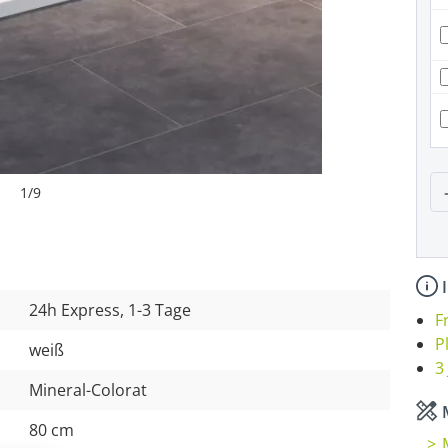
P
1
/
9
I
24h Express, 1-3 Tage
F
P
weiß
3
Mineral-Colorat
M
80 cm