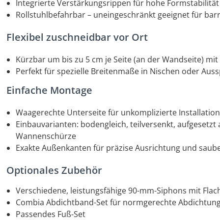
Integrierte Verstärkungsrippen für hohe Formstabilität
Rollstuhlbefahrbar – uneingeschränkt geeignet für barri
Flexibel zuschneidbar vor Ort
Kürzbar um bis zu 5 cm je Seite (an der Wandseite) mit
Perfekt für spezielle Breitenmaße in Nischen oder Au
Einfache Montage
Waagerechte Unterseite für unkomplizierte Installatio
Einbauvarianten: bodengleich, teilversenkt, aufgeset
Wannenschürze
Exakte Außenkanten für präzise Ausrichtung und saub
Optionales Zubehör
Verschiedene, leistungsfähige 90-mm-Siphons mit Fla
Combia Abdichtband-Set für normgerechte Abdichtun
Passendes Fuß-Set