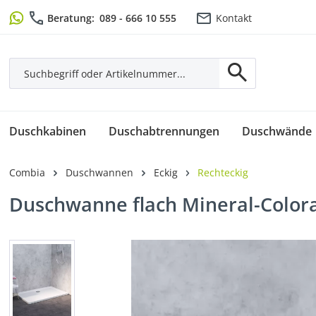
m Hauptinhalt springen
Zur Suche springen
Zur Hauptnavigation springen
Beratung:
089 - 666 10 555
Kontakt
Duschkabinen
Duschabtrennungen
Duschwände
Combia
Duschwannen
Eckig
Rechteckig
Duschwanne flach Mineral-Colora
Bildergalerie überspringen