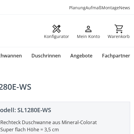
Planung
Aufmaß
Montage
News
Warenkorb en
Konfigurator
Mein Konto
Warenkorb
chwannen
Duschrinnen
Angebote
Fachpartner
1280E-WS
odell:
SL1280E-WS
Rechteck Duschwanne aus Mineral-Colorat
Super flach Höhe = 3,5 cm