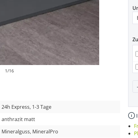
U
Z
1
/
16
P
24h Express, 1-3 Tage
I
anthrazit matt
F
Mineralguss, MineralPro
P