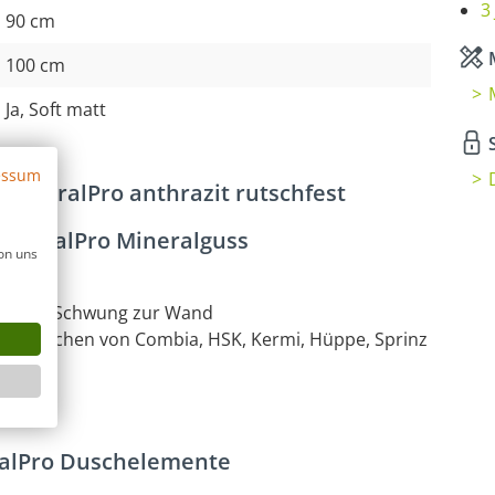
3
90 cm
M
100 cm
Ja, Soft matt
S
essum
MineralPro anthrazit rutschfest
MineralPro Mineralguss
on uns
, edler Schwung zur Wand
. B. Duschen von Combia, HSK, Kermi, Hüppe, Sprinz
eralPro Duschelemente