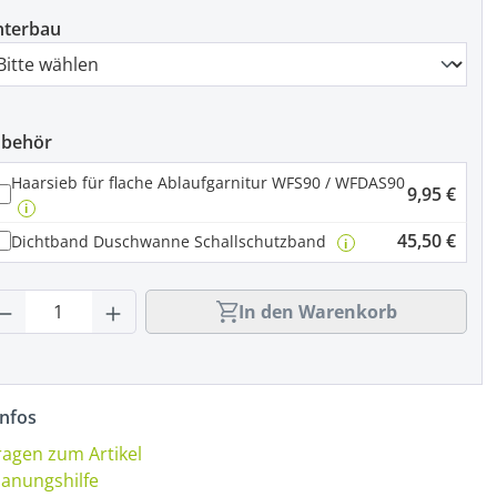
nterbau
ubehör
Haarsieb für flache Ablaufgarnitur WFS90 / WFDAS90
9,95 €
i
45,50 €
Dichtband Duschwanne Schallschutzband
i
rodukt Anzahl: Gib den gewünschten Wert
In den Warenkorb
nfos
ragen zum Artikel
lanungshilfe