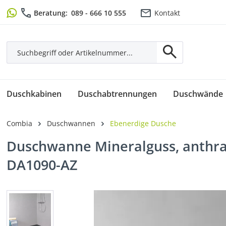
m Hauptinhalt springen
Zur Suche springen
Zur Hauptnavigation springen
Beratung:
089 - 666 10 555
Kontakt
Duschkabinen
Duschabtrennungen
Duschwände
Combia
Duschwannen
Ebenerdige Dusche
Duschwanne Mineralguss, anthraz
DA1090-AZ
Bildergalerie überspringen