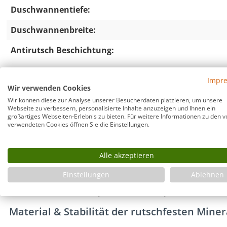
Duschwannentiefe:
Duschwannenbreite:
Antirutsch Beschichtung:
Impr
Duschwanne flach 100x90 auch bodengleich, 
Wir verwenden Cookies
Wir können diese zur Analyse unserer Besucherdaten platzieren, um unsere
Superflache Duschtasse aus hochwertigem 
Webseite zu verbessern, personalisierte Inhalte anzuzeigen und Ihnen ein
großartiges Webseiten-Erlebnis zu bieten. Für weitere Informationen zu den v
verwendeten Cookies öffnen Sie die Einstellungen.
Nur 30 mm Höhe – ideal für bodengleichen Einbau
Duschelement mit eingearbeitetem Gefälle zum Ablauf
Passend für Duschkabinen verschiedener Hersteller, z
Alle akzeptieren
usw.
Einstellungen
Ablehnen
Elegante Form, massive und stabile Ausführung
Farbe anthrazit matt (ähnlich RAL 7016)
Material & Stabilität der rutschfesten Min