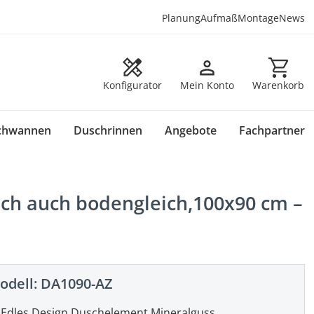
Planung
Aufmaß
Montage
News
Warenkorb en
Konfigurator
Mein Konto
Warenkorb
chwannen
Duschrinnen
Angebote
Fachpartner
ach auch bodengleich,100x90 cm –
odell:
DA1090-AZ
Edles Design Duschelement Mineralguss