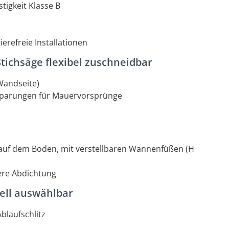
tigkeit Klasse B
erefreie Installationen
ichsäge flexibel zuschneidbar
 Wandseite)
ssparungen für Mauervorsprünge
n
t auf dem Boden, mit verstellbaren Wannenfüßen (H
bere Abdichtung
ell auswählbar
laufschlitz