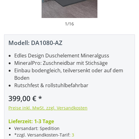
1
/
16
Modell:
DA1080-AZ
Edles Design Duschelement Mineralguss
MineralPro: Zuschneidbar mit Stichsäge
Einbau bodengleich, teilversenkt oder auf dem
Boden
Rutschfest & rollstuhlbefahrbar
Regulärer Preis:
399,00 €
Preise inkl. MwSt. zzgl. Versandkosten
Lieferzeit:
1-3 Tage
Versandart: Spedition
*zzgl. Versandkosten-Tarif:
3