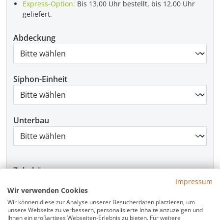
Express-Option:
Bis 13.00 Uhr bestellt, bis 12.00 Uhr
geliefert.
Abdeckung
Siphon-Einheit
Unterbau
Zubehör
Impressum
Haarsieb für flache Ablaufgarnitur WFS90 /
Wir verwenden Cookies
9,95 €
WFDAS90
i
Wir können diese zur Analyse unserer Besucherdaten platzieren, um
unsere Webseite zu verbessern, personalisierte Inhalte anzuzeigen und
Dichtband Duschwanne Schallschutzband
45,50 €
Ihnen ein großartiges Webseiten-Erlebnis zu bieten. Für weitere