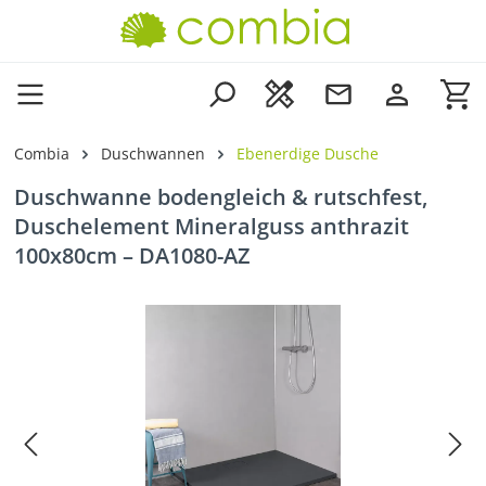
Zum Hauptinhalt springen
Wa
Combia
Duschwannen
Ebenerdige Dusche
Duschwanne bodengleich & rutschfest,
Duschelement Mineralguss anthrazit
100x80cm – DA1080-AZ
Bildergalerie überspringen