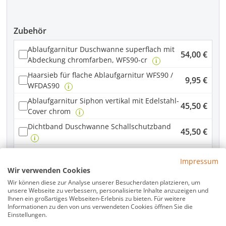
Zubehör
Ablaufgarnitur Duschwanne superflach mit
54,00 €
Abdeckung chromfarben, WFS90-cr
i
Haarsieb für flache Ablaufgarnitur WFS90 /
9,95 €
WFDAS90
i
Ablaufgarnitur Siphon vertikal mit Edelstahl-
45,50 €
Cover chrom
i
Dichtband Duschwanne Schallschutzband
45,50 €
i
Fuß-Set 2 für Mineral-Colorat Duschwannen,
39,00 €
Impressum
9 Stück
i
Wir verwenden Cookies
79,00 €
Duschwannenschürze weiß Rechteck
i
Wir können diese zur Analyse unserer Besucherdaten platzieren, um
unsere Webseite zu verbessern, personalisierte Inhalte anzuzeigen und
Ihnen ein großartiges Webseiten-Erlebnis zu bieten. Für weitere
Produkt Anzahl: Gib den gewünschten Wer
Informationen zu den von uns verwendeten Cookies öffnen Sie die
In den Warenkorb
Einstellungen.