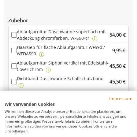
Zubehör
Ablaufgarnitur Duschwanne superflach mit
54,00 €
Abdeckung chromfarben, WFS90-cr
i
Haarsieb für flache Ablaufgarnitur WFS90 /
9,95 €
WFDAS90
i
Ablaufgarnitur Siphon vertikal mit Edelstahl-
45,50 €
Cover chrom
i
Dichtband Duschwanne Schallschutzband
45,50 €
i
Fuß-Set 4 für Mineral-Colorat Duschwannen,
55,00 €
Impressum
15 Stück
i
Wir verwenden Cookies
79,00 €
Duschwannenschürze weiß Rechteck
i
Wir können diese zur Analyse unserer Besucherdaten platzieren, um
unsere Webseite zu verbessern, personalisierte Inhalte anzuzeigen und
Ihnen ein großartiges Webseiten-Erlebnis zu bieten. Für weitere
Informationen zu den von uns verwendeten Cookies öffnen Sie die
Produkt Anzahl: Gib den gewünschten Wer
In den Warenkorb
Einstellungen.