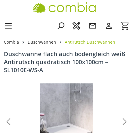
Zum Hauptinhalt springen
Wa
Combia
Duschwannen
Antirutsch Duschwannen
Duschwanne flach auch bodengleich weiß
Antirutsch quadratisch 100x100cm –
SL1010E-WS-A
Bildergalerie überspringen