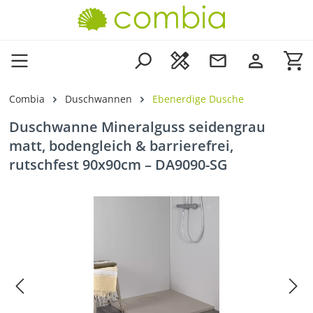
Zum Hauptinhalt springen
Wa
Combia
Duschwannen
Ebenerdige Dusche
Duschwanne Mineralguss seidengrau
matt, bodengleich & barrierefrei,
rutschfest 90x90cm – DA9090-SG
Bildergalerie überspringen