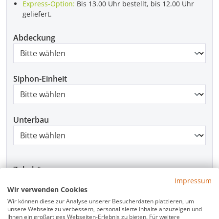
Express-Option:
Bis 13.00 Uhr bestellt, bis 12.00 Uhr
geliefert.
Abdeckung
Siphon-Einheit
Unterbau
Zubehör
Impressum
Haarsieb für flache Ablaufgarnitur WFS90 /
Wir verwenden Cookies
9,95 €
WFDAS90
i
Wir können diese zur Analyse unserer Besucherdaten platzieren, um
unsere Webseite zu verbessern, personalisierte Inhalte anzuzeigen und
Dichtband Duschwanne Schallschutzband
45,50 €
Ihnen ein großartiges Webseiten-Erlebnis zu bieten. Für weitere