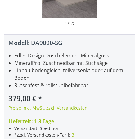
1
/
16
Modell:
DA9090-SG
Edles Design Duschelement Mineralguss
MineralPro: Zuschneidbar mit Stichsäge
Einbau bodengleich, teilversenkt oder auf dem
Boden
Rutschfest & rollstuhlbefahrbar
Regulärer Preis:
379,00 €
Preise inkl. MwSt. zzgl. Versandkosten
Lieferzeit:
1-3 Tage
Versandart: Spedition
*zzgl. Versandkosten-Tarif:
3