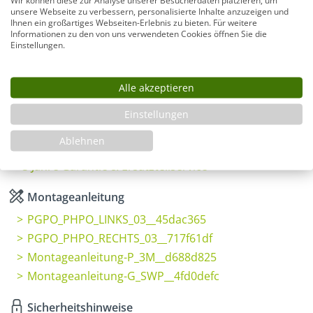
unsere Webseite zu verbessern, personalisierte Inhalte anzuzeigen und
Ihnen ein großartiges Webseiten-Erlebnis zu bieten. Für weitere
Informationen zu den von uns verwendeten Cookies öffnen Sie die
Produkt Anzahl: Gib den gewünschten Wer
In den Warenkorb
Einstellungen.
Alle akzeptieren
Infos
Einstellungen
Fragen zum Artikel
Ablehnen
Planungshilfe
3 Jahre Garantie & Ersatzteilservice
Montageanleitung
PGPO_PHPO_LINKS_03__45dac365
PGPO_PHPO_RECHTS_03__717f61df
Montageanleitung-P_3M__d688d825
Montageanleitung-G_SWP__4fd0defc
Sicherheitshinweise