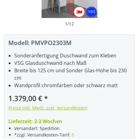
1
/
12
Modell:
PMVPO2303M
Sonderanfertigung Duschwand zum Kleben
VSG Glasduschwand nach Maß
Breite bis 125 cm und Sonder Glas-Höhe bis 230
cm
Wandprofil chromfarben oder schwarz matt
Regulärer Preis:
1.379,00 €
Preise inkl. MwSt. zzgl. Versandkosten
Lieferzeit:
2-3 Wochen
Versandart: Spedition
*zzgl. Versandkosten-Tarif:
5