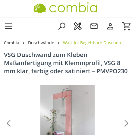
Zum Hauptinhalt springen
Wa
Combia
Duschwände
Walk In: Begehbare Duschen
VSG Duschwand zum Kleben
Maßanfertigung mit Klemmprofil, VSG 8
mm klar, farbig oder satiniert – PMVPO230
Bildergalerie überspringen