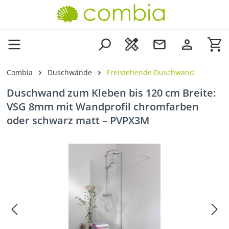
Zum Hauptinhalt springen
Wa
Combia
Duschwände
Freistehende Duschwand
Duschwand zum Kleben bis 120 cm Breite:
VSG 8mm mit Wandprofil chromfarben
oder schwarz matt – PVPX3M
Bildergalerie überspringen