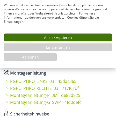
Wir können diese zur Analyse unserer Besucherdaten platzieren, um
unsere Webseite zu verbessern, personalisierte Inhalte anzuzeigen und
Ihnen ein großartiges Webseiten-Erlebnis zu bieten. Für weitere
Produkt Anzahl: Gib den gewünschten Wer
In den Warenkorb
Informationen zu den von uns verwendeten Cookies öffnen Sie die
Einstellungen.
Alle akzeptieren
Infos
Einstellungen
Fragen zum Artikel
Planungshilfe
Ablehnen
3 Jahre Garantie & Ersatzteilservice
Montageanleitung
PGPO_PHPO_LINKS_03__45dac365
PGPO_PHPO_RECHTS_03__717f61df
Montageanleitung-P_3M__d688d825
Montageanleitung-G_SWP__4fd0defc
Sicherheitshinweise