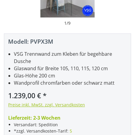
1
/
9
Modell:
PVPX3M
VSG Trennwand zum Kleben für begehbare
Dusche
Glaswand für Breite 105, 110, 115, 120 cm
Glas-Höhe 200 cm
Wandprofil chromfarben oder schwarz matt
Regulärer Preis:
1.239,00 €
Preise inkl. MwSt. zzgl. Versandkosten
Lieferzeit:
2-3 Wochen
Versandart: Spedition
*zzgl. Versandkosten-Tarif:
5