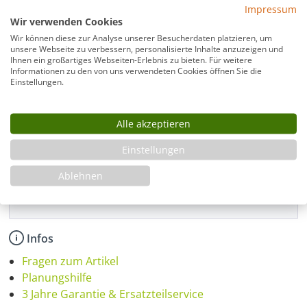
Impressum
Gefälleboard Dusche befliesbar,
189,00 €
Wir verwenden Cookies
zuschneidbar 100x100 cm
i
Wir können diese zur Analyse unserer Besucherdaten platzieren, um
Gefälleboard Dusche verfliesbar,
unsere Webseite zu verbessern, personalisierte Inhalte anzuzeigen und
249,00 €
Ihnen ein großartiges Webseiten-Erlebnis zu bieten. Für weitere
zuschneidbar 120x120 cm
i
Informationen zu den von uns verwendeten Cookies öffnen Sie die
Unterbauelement für Gefälleboard Dusche,
Einstellungen.
69,00 €
zuschneidbar, 100x100 cm
i
Unterbauelement für Gefälleboard Dusche,
95,00 €
Alle akzeptieren
zuschneidbar, 120x120 cm
i
Einstellungen
Produkt Anzahl: Gib den gewünschten Wer
In den Warenkorb
Ablehnen
Infos
Fragen zum Artikel
Planungshilfe
3 Jahre Garantie & Ersatzteilservice