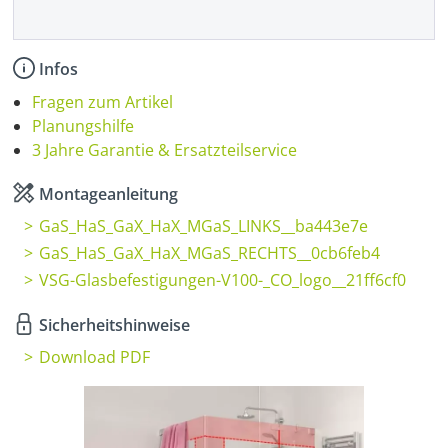
Infos
Fragen zum Artikel
Planungshilfe
3 Jahre Garantie & Ersatzteilservice
Montageanleitung
GaS_HaS_GaX_HaX_MGaS_LINKS__ba443e7e
GaS_HaS_GaX_HaX_MGaS_RECHTS__0cb6feb4
VSG-Glasbefestigungen-V100-_CO_logo__21ff6cf0
Sicherheitshinweise
Download PDF