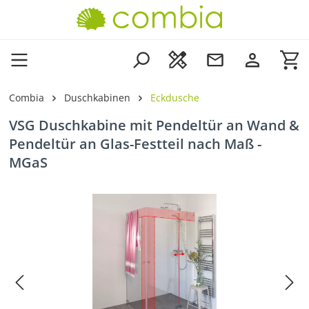
Zum Hauptinhalt springen
Wa
Combia
Duschkabinen
Eckdusche
VSG Duschkabine mit Pendeltür an Wand &
Pendeltür an Glas-Festteil nach Maß -
MGaS
Bildergalerie überspringen