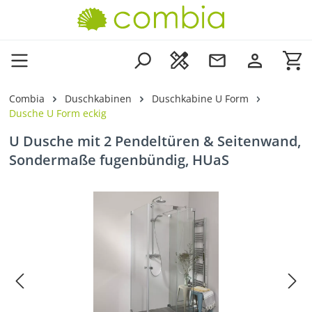
Zum Hauptinhalt springen
Wa
Combia
Duschkabinen
Duschkabine U Form
Dusche U Form eckig
U Dusche mit 2 Pendeltüren & Seitenwand,
Sondermaße fugenbündig, HUaS
Bildergalerie überspringen