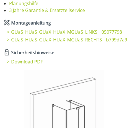
Planungshilfe
3 Jahre Garantie & Ersatzteilservice
Montageanleitung
GUaS_HUaS_GUaX_HUaX_MGUaS_LINKS__05077798
GUaS_HUaS_GUaX_HUaX_MGUaS_RECHTS__b799d7a9
Sicherheitshinweise
Download PDF