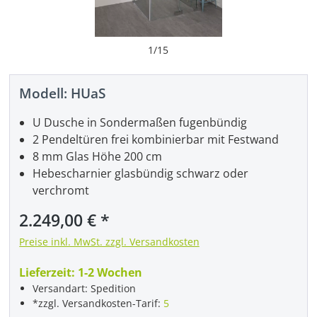
1
/
15
Modell:
HUaS
U Dusche in Sondermaßen fugenbündig
2 Pendeltüren frei kombinierbar mit Festwand
8 mm Glas Höhe 200 cm
Hebescharnier glasbündig schwarz oder
verchromt
Regulärer Preis:
2.249,00 €
Preise inkl. MwSt. zzgl. Versandkosten
Lieferzeit:
1-2 Wochen
Versandart: Spedition
*zzgl. Versandkosten-Tarif:
5