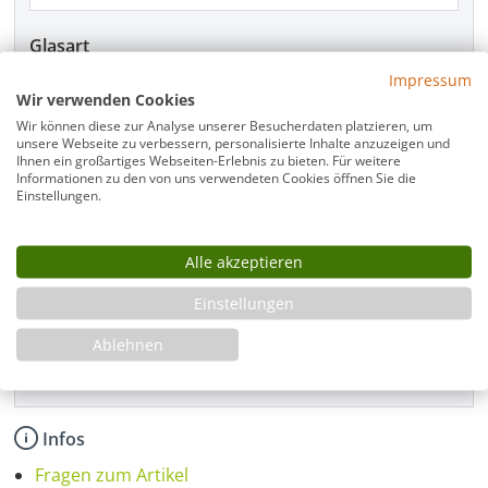
Glasart
Impressum
Wir verwenden Cookies
Wir können diese zur Analyse unserer Besucherdaten platzieren, um
Beschlagfarbe
unsere Webseite zu verbessern, personalisierte Inhalte anzuzeigen und
Ihnen ein großartiges Webseiten-Erlebnis zu bieten. Für weitere
Informationen zu den von uns verwendeten Cookies öffnen Sie die
Einstellungen.
Montage
Alle akzeptieren
Einstellungen
Produkt Anzahl: Gib den gewünschten Wer
In den Warenkorb
Ablehnen
Infos
Fragen zum Artikel