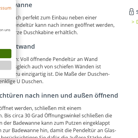
 Badewanne
essum
S
gnet sich perfekt zum Einbau neben einer
and-Pendeltür kann nach innen geöffnet werden,
on uns
s schwarze Duschkabine erhältlich.
 + Festwand
eltüren: Voll öffnende Pendeltür an Wand
 Wandausgleich auch von schiefen Wänden ist
 nahezu einzigartig ist. Die Maße der Duschen-
henklige U Duschen.
chtüren nach innen und außen öffnend
ffnet werden, schließen mit einem
. Bis circa 30 Grad Öffnungswinkel schließen die
en der Badewanne kann zum Putzen eingeklappt
n zur Badewanne hin, damit die Pendeltür an Glas-
 berücksichtigen Sie dafür die äußere Stärke des