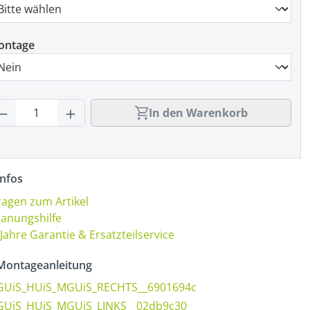
ontage
rodukt Anzahl: Gib den gewünschten Wert
In den Warenkorb
nfos
ragen zum Artikel
lanungshilfe
 Jahre Garantie & Ersatzteilservice
ontageanleitung
GUiS_HUiS_MGUiS_RECHTS__6901694c
GUiS_HUiS_MGUiS_LINKS__02db9c30