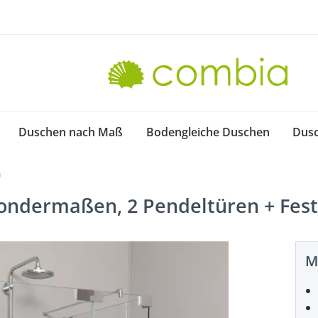
Duschen nach Maß
Bodengleiche Duschen
Dus
h
ondermaßen, 2 Pendeltüren + Fes
M