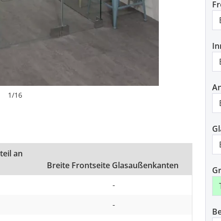
Fr
In
An
1
/
16
Gl
teil an
Breite Frontseite Glasaußenkanten
Gr
-
-
Be