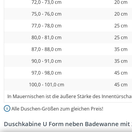
72,0 - 73,0 cm
20 cm
75,0 - 76,0 cm
20 cm
77,0 - 78,0 cm
25 cm
80,0 - 81,0 cm
25 cm
87,0 - 88,0 cm
35 cm
90,0 - 91,0 cm
35 cm
97,0 - 98,0 cm
45 cm
100,0 - 101,0 cm
45 cm
In Mauernischen ist die äußere Stärke des Innentürscha
Alle Duschen-Größen zum gleichen Preis!
Duschkabine U Form neben Badewanne mit 