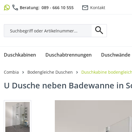
m Hauptinhalt springen
Zur Suche springen
Zur Hauptnavigation springen
Beratung:
089 - 666 10 555
Kontakt
Duschkabinen
Duschabtrennungen
Duschwände
Combia
Bodengleiche Duschen
Duschkabine bodengleic
U Dusche neben Badewanne in S
Bildergalerie überspringen