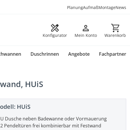
Planung
Aufmaß
Montage
News
Warenkorb en
Konfigurator
Mein Konto
Warenkorb
chwannen
Duschrinnen
Angebote
Fachpartner
twand, HUiS
odell:
HUiS
U Dusche neben Badewanne oder Vormauerung
2 Pendeltüren frei kombinierbar mit Festwand