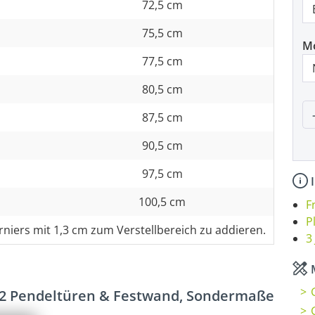
72,5 cm
75,5 cm
M
77,5 cm
80,5 cm
P
87,5 cm
90,5 cm
97,5 cm
I
100,5 cm
F
P
rniers mit 1,3 cm zum Verstellbereich zu addieren.
3
M
2 Pendeltüren & Festwand, Sondermaße