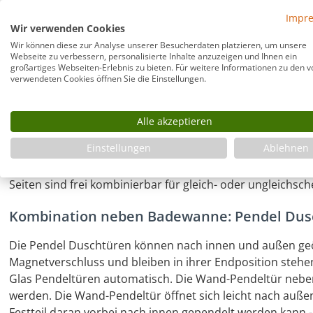
Rahmenlose Combia U Duschkabine neben
Impr
Wir verwenden Cookies
Die U Dusche mit zwei Pendeltüren und einer Festwand ei
Wir können diese zur Analyse unserer Besucherdaten platzieren, um unsere
Badewanne oder einer Vormauerung: Die voll öffnende W
Webseite zu verbessern, personalisierte Inhalte anzuzeigen und Ihnen ein
großartiges Webseiten-Erlebnis zu bieten. Für weitere Informationen zu den v
um das Putzen zu erleichtern. Auch im Industrial Style al
verwendeten Cookies öffnen Sie die Einstellungen.
U Dusche: 2 Pendeltüren mit Wandausgleich
Alle akzeptieren
U Form Dusche mit fester Seitenwand und zwei Glas-Pend
Einstellungen
Ablehnen
kombiniert mit Pendeltür an Festteil. Der "unsichtbare"
möglich bis zu 10 mm, was bei rahmenlosen Glas Duschen
Seiten sind frei kombinierbar für gleich- oder ungleichsc
Kombination neben Badewanne: Pendel Dus
Die Pendel Duschtüren können nach innen und außen geö
Magnetverschluss und bleiben in ihrer Endposition stehen
Glas Pendeltüren automatisch. Die Wand-Pendeltür neb
werden. Die Wand-Pendeltür öffnet sich leicht nach auße
Festteil daran vorbei nach innen gependelt werden kann -