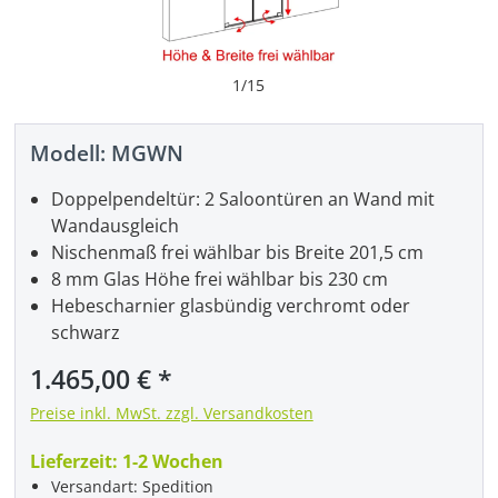
1
/
15
Modell:
MGWN
Doppelpendeltür: 2 Saloontüren an Wand mit
Wandausgleich
Nischenmaß frei wählbar bis Breite 201,5 cm
8 mm Glas Höhe frei wählbar bis 230 cm
Hebescharnier glasbündig verchromt oder
schwarz
Regulärer Preis:
1.465,00 €
Preise inkl. MwSt. zzgl. Versandkosten
Lieferzeit:
1-2 Wochen
Versandart: Spedition