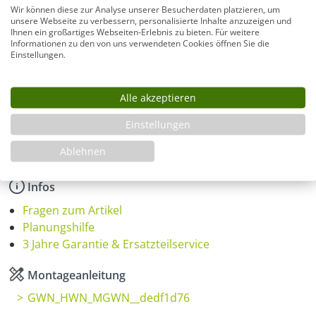
Wir können diese zur Analyse unserer Besucherdaten platzieren, um
unsere Webseite zu verbessern, personalisierte Inhalte anzuzeigen und
Ihnen ein großartiges Webseiten-Erlebnis zu bieten. Für weitere
Informationen zu den von uns verwendeten Cookies öffnen Sie die
Montage
Einstellungen.
Alle akzeptieren
Produkt Anzahl: Gib den gewünschten Wer
In den Warenkorb
Einstellungen
Ablehnen
Infos
Fragen zum Artikel
Planungshilfe
3 Jahre Garantie & Ersatzteilservice
Montageanleitung
GWN_HWN_MGWN__dedf1d76