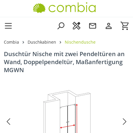
Zum Hauptinhalt springen
Wa
Combia
Duschkabinen
Nischendusche
Duschtür Nische mit zwei Pendeltüren an
Wand, Doppelpendeltür, Maßanfertigung
MGWN
Bildergalerie überspringen