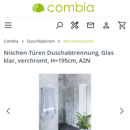
Zum Hauptinhalt springen
Wa
Combia
Duschkabinen
Nischendusche
Nischen-Türen Duschabtrennung, Glas
klar, verchromt, H=195cm, A2N
Bildergalerie überspringen