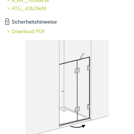
A_AN__7634ae5e
ATG__43b29efd
Sicherheitshinweise
Download PDF