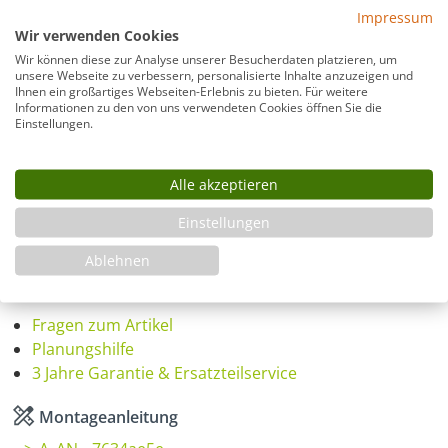
Beschlagfarbe
Impressum
Wir verwenden Cookies
Wir können diese zur Analyse unserer Besucherdaten platzieren, um
unsere Webseite zu verbessern, personalisierte Inhalte anzuzeigen und
Ihnen ein großartiges Webseiten-Erlebnis zu bieten. Für weitere
Montage
Informationen zu den von uns verwendeten Cookies öffnen Sie die
Einstellungen.
Alle akzeptieren
Produkt Anzahl: Gib den gewünschten Wer
In den Warenkorb
Einstellungen
Ablehnen
Infos
Fragen zum Artikel
Planungshilfe
3 Jahre Garantie & Ersatzteilservice
Montageanleitung