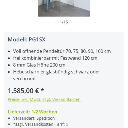
1
/
15
Modell:
PG1SX
Voll öffnende Pendeltür 70, 75, 80, 90, 100 cm
frei kombinierbar mit Festwand 120 cm
8 mm Glas Höhe 200 cm
Hebescharnier glasbündig schwarz oder
verchromt
Regulärer Preis:
1.585,00 €
Preise inkl. MwSt. zzgl. Versandkosten
Lieferzeit:
1-2 Wochen
Versandart: Spedition
*zzgl. Versandkosten-Tarif:
5