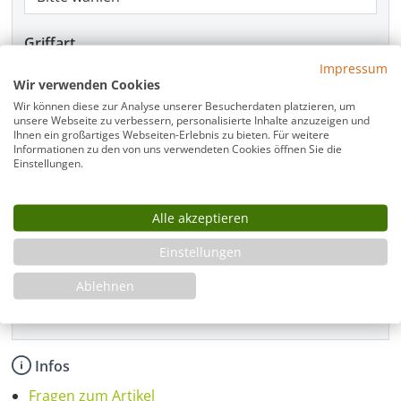
Griffart
Impressum
Wir verwenden Cookies
Wir können diese zur Analyse unserer Besucherdaten platzieren, um
Beschlagfarbe
unsere Webseite zu verbessern, personalisierte Inhalte anzuzeigen und
Ihnen ein großartiges Webseiten-Erlebnis zu bieten. Für weitere
Informationen zu den von uns verwendeten Cookies öffnen Sie die
Einstellungen.
Montage
Alle akzeptieren
Einstellungen
Produkt Anzahl: Gib den gewünschten Wer
In den Warenkorb
Ablehnen
Infos
Fragen zum Artikel