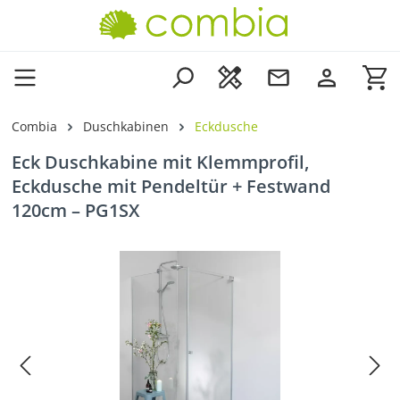
Zum Hauptinhalt springen
Wa
Combia
Duschkabinen
Eckdusche
Eck Duschkabine mit Klemmprofil,
Eckdusche mit Pendeltür + Festwand
120cm – PG1SX
Bildergalerie überspringen