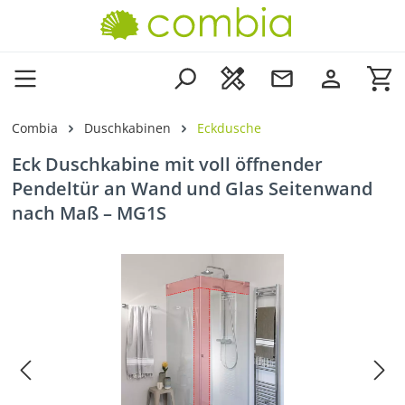
Zum Hauptinhalt springen
Wa
Combia
Duschkabinen
Eckdusche
Eck Duschkabine mit voll öffnender
Pendeltür an Wand und Glas Seitenwand
nach Maß – MG1S
Bildergalerie überspringen