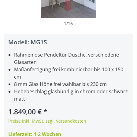
1
/
16
Modell:
MG1S
Rahmenlose Pendeltür Dusche, verschiedene
Glasarten
Maßanfertigung frei kombinierbar bis 100 x 150
cm
8 mm Glas Höhe frei wählbar bis 230 cm
Hebebeschlag glasbündig in chrom oder schwarz
matt
Regulärer Preis:
1.849,00 €
Preise inkl. MwSt. zzgl. Versandkosten
Lieferzeit:
1-2 Wochen