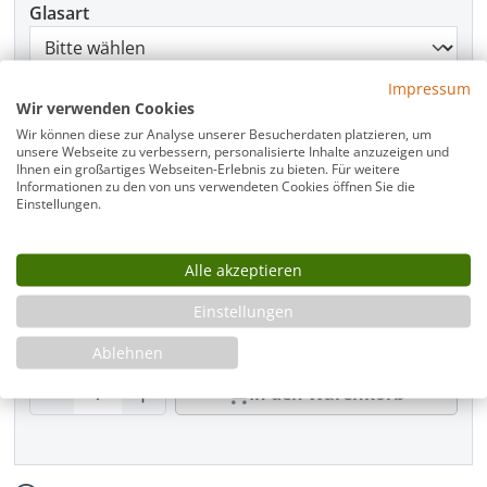
Glasart
Impressum
Griffart
Wir verwenden Cookies
Wir können diese zur Analyse unserer Besucherdaten platzieren, um
unsere Webseite zu verbessern, personalisierte Inhalte anzuzeigen und
Ihnen ein großartiges Webseiten-Erlebnis zu bieten. Für weitere
Informationen zu den von uns verwendeten Cookies öffnen Sie die
Beschlagfarbe
Einstellungen.
Alle akzeptieren
Montage
Einstellungen
Ablehnen
Produkt Anzahl: Gib den gewünschten Wer
In den Warenkorb