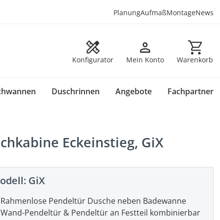
Planung
Aufmaß
Montage
News
Warenkorb en
Konfigurator
Mein Konto
Warenkorb
chwannen
Duschrinnen
Angebote
Fachpartner
hkabine Eckeinstieg, GiX
odell:
GiX
Rahmenlose Pendeltür Dusche neben Badewanne
Wand-Pendeltür & Pendeltür an Festteil kombinierbar