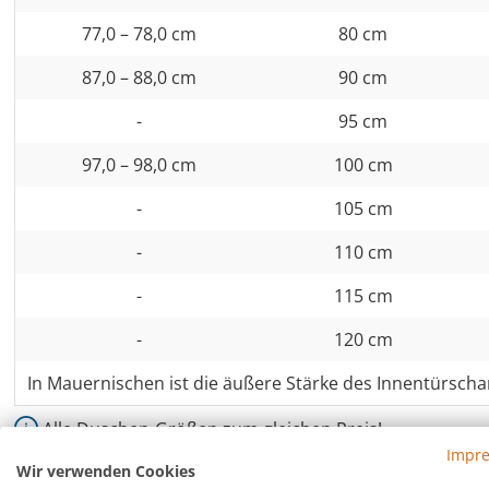
77,0 – 78,0 cm
80 cm
87,0 – 88,0 cm
90 cm
-
95 cm
97,0 – 98,0 cm
100 cm
-
105 cm
-
110 cm
-
115 cm
-
120 cm
In Mauernischen ist die äußere Stärke des Innentürscha
Alle Duschen-Größen zum gleichen Preis!
Impr
Wir verwenden Cookies
Eck Duschkabine neben Badewanne mit 2 Pe