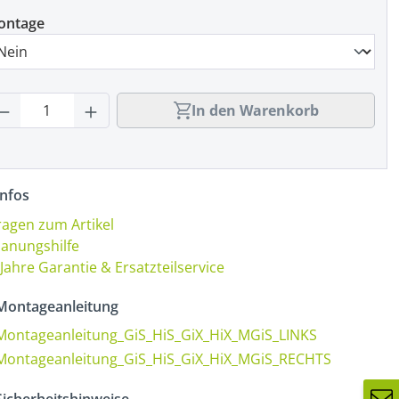
ontage
rodukt Anzahl: Gib den gewünschten Wert
In den Warenkorb
nfos
ragen zum Artikel
lanungshilfe
 Jahre Garantie & Ersatzteilservice
ontageanleitung
Montageanleitung_GiS_HiS_GiX_HiX_MGiS_LINKS
Montageanleitung_GiS_HiS_GiX_HiX_MGiS_RECHTS