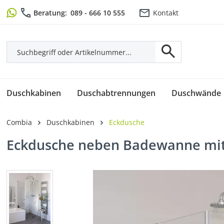
m Hauptinhalt springen
Zur Suche springen
Zur Hauptnavigation springen
Beratung:
089 - 666 10 555
Kontakt
Duschkabinen
Duschabtrennungen
Duschwände
Combia
Duschkabinen
Eckdusche
Eckdusche neben Badewanne mit 
Bildergalerie überspringen