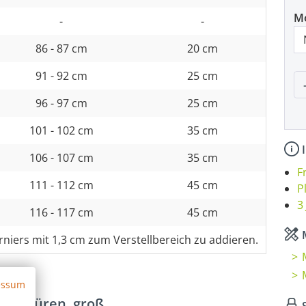
M
-
-
86 - 87 cm
20 cm
91 - 92 cm
25 cm
P
96 - 97 cm
25 cm
101 - 102 cm
35 cm
I
106 - 107 cm
35 cm
F
111 - 112 cm
45 cm
P
3
116 - 117 cm
45 cm
M
rniers mit 1,3 cm zum Verstellbereich zu addieren.
essum
ndeltüren, groß