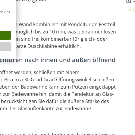
S
leich
on uns
ltür an Wand kombiniert mit Pendeltür an Festteil.
en ist möglich bis zu 10 mm, was bei rahmenlosen
-Seiten sind frei kombinierbar für gleich- oder
als schwarze Duschkabine erhältlich.
chtüren nach innen und außen öffnend
ffnet werden, schließen mit einem
. Bis circa 30 Grad Grad Öffnungswinkel schließen
neben der Badewanne kann zum Putzen eingeklappt
n zur Badewanne hin, damit die Pendeltür an Glas-
 berücksichtigen Sie dafür die äußere Stärke des
 mm der Glasaußenkante zur Badewanne.
 montierbar oder auch bodengleich, beispielsweise