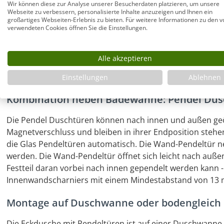
Wir können diese zur Analyse unserer Besucherdaten platzieren, um unsere
Webseite zu verbessern, personalisierte Inhalte anzuzeigen und Ihnen ein
Rahmenlose große Eckdusche mit Wandausg
großartiges Webseiten-Erlebnis zu bieten. Für weitere Informationen zu den v
verwendeten Cookies öffnen Sie die Einstellungen.
Eckdusche mit zwei Glas-Pendeltüren: Voll öffnende Pende
Der "unsichtbare" Wandausgleich auch von schiefen Wänd
Alle akzeptieren
Glas Duschen nahezu einzigartig ist. Die Maße der Duschen
ungleichschenklige Eckduschen. Auch im Industrial Style 
Einstellungen
Ablehnen
Kombination neben Badewanne: Pendel Dus
Die Pendel Duschtüren können nach innen und außen geö
Magnetverschluss und bleiben in ihrer Endposition stehen
die Glas Pendeltüren automatisch. Die Wand-Pendeltür 
werden. Die Wand-Pendeltür öffnet sich leicht nach auße
Festteil daran vorbei nach innen gependelt werden kann -
Innenwandscharniers mit einem Mindestabstand von 13
Montage auf Duschwanne oder bodengleich
Die Eckdusche mit Pendeltüren ist auf einer Duschwanne