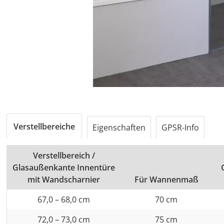
Verstellbereiche
Eigenschaften
GPSR-Info
Verstellbereich /
Glasaußenkante Innentüre
mit Wandscharnier
Für Wannenmaß
67,0 – 68,0 cm
70 cm
72,0 – 73,0 cm
75 cm