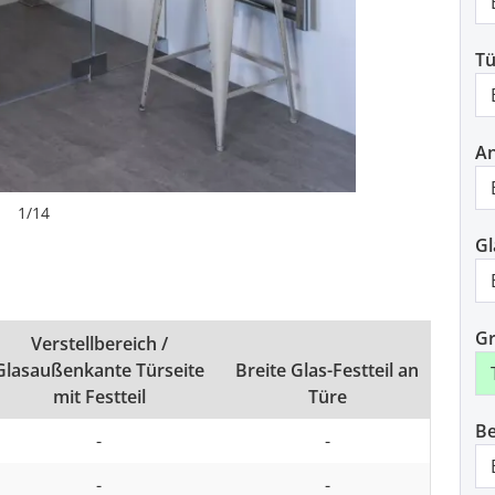
Tü
An
1
/
14
Gl
Gr
Verstellbereich /
Glasaußenkante Türseite
Breite Glas-Festteil an
mit Festteil
Türe
Be
-
-
-
-