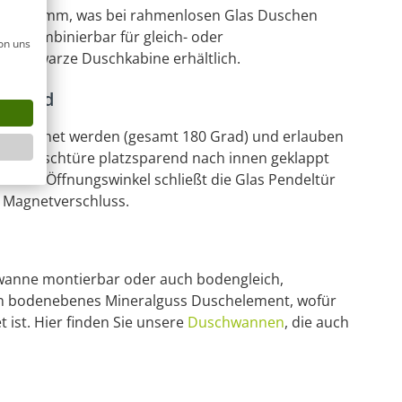
s zu 10 mm, was bei rahmenlosen Glas Duschen
frei kombinierbar für gleich- oder
on uns
als schwarze Duschkabine erhältlich.
ffnend
l geöffnet werden (gesamt 180 Grad) und erlauben
jede Duschtüre platzsparend nach innen geklappt
30 Grad Öffnungswinkel schließt die Glas Pendeltür
 Magnetverschluss.
hwanne montierbar oder auch bodengleich,
ein bodenebenes Mineralguss Duschelement, wofür
ist. Hier finden Sie unsere
Duschwannen
, die auch