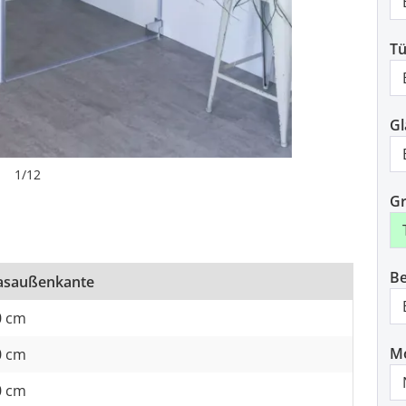
Tü
Gl
1
/
12
Gr
Be
Glasaußenkante
0 cm
M
0 cm
0 cm