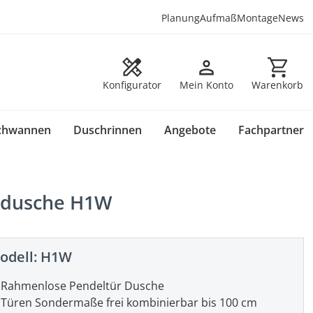
Planung
Aufmaß
Montage
News
Warenkorb en
Konfigurator
Mein Konto
Warenkorb
chwannen
Duschrinnen
Angebote
Fachpartner
ckdusche H1W
odell:
H1W
Rahmenlose Pendeltür Dusche
Türen Sondermaße frei kombinierbar bis 100 cm