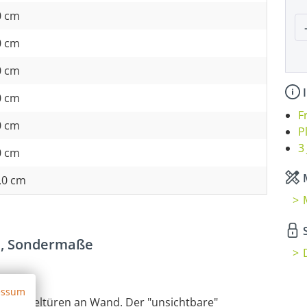
0 cm
P
0 cm
0 cm
I
0 cm
F
0 cm
P
3
0 cm
M
,0 cm
S
d, Sondermaße
essum
s-Pendeltüren an Wand. Der "unsichtbare"