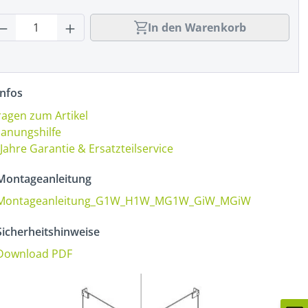
rodukt Anzahl: Gib den gewünschten Wert
In den Warenkorb
nfos
ragen zum Artikel
lanungshilfe
 Jahre Garantie & Ersatzteilservice
ontageanleitung
Montageanleitung_G1W_H1W_MG1W_GiW_MGiW
icherheitshinweise
Download PDF