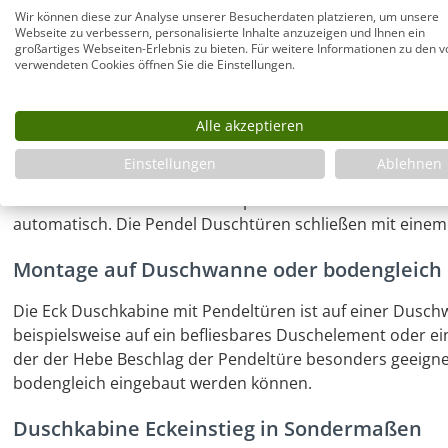
Wandausgleich auch von schiefen Wänden ist möglich bi
Wir können diese zur Analyse unserer Besucherdaten platzieren, um unsere
Webseite zu verbessern, personalisierte Inhalte anzuzeigen und Ihnen ein
nahezu einzigartig ist. Die Maße der Duschen-Seiten sind 
großartiges Webseiten-Erlebnis zu bieten. Für weitere Informationen zu den v
ungleichschenklige Eckduschen. Auch im Industrial Style 
verwendeten Cookies öffnen Sie die Einstellungen.
Pendel Duschtüren nach innen und außen ö
Alle akzeptieren
Die Pendel Duschtüren können nach innen und außen vol
Einstellungen
Ablehnen
einen großzügigen Einstieg in die Eckdusche. Dazu kann 
werden und bleibt in ihrer Endposition stehen. Bis circa 
automatisch. Die Pendel Duschtüren schließen mit einem
Montage auf Duschwanne oder bodengleich
Die Eck Duschkabine mit Pendeltüren ist auf einer Dusc
beispielsweise auf ein befliesbares Duschelement oder 
der der Hebe Beschlag der Pendeltüre besonders geeignet 
bodengleich eingebaut werden können.
Duschkabine Eckeinstieg in Sondermaßen