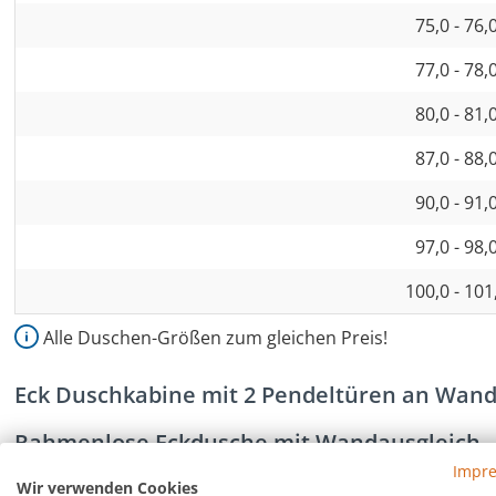
75,0 - 76,
77,0 - 78,
80,0 - 81,
87,0 - 88,
90,0 - 91,
97,0 - 98,
100,0 - 101
Alle Duschen-Größen zum gleichen Preis!
Eck Duschkabine mit 2 Pendeltüren an Wan
Rahmenlose Eckdusche mit Wandausgleich
Impr
Eckdusche mit zwei nach innen und außen öffnenden Gla
Wir verwenden Cookies