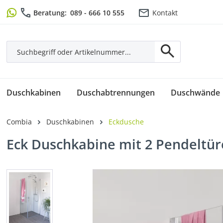
m Hauptinhalt springen
Zur Suche springen
Zur Hauptnavigation springen
Beratung:
089 - 666 10 555
Kontakt
Duschkabinen
Duschabtrennungen
Duschwände
Combia
Duschkabinen
Eckdusche
Eck Duschkabine mit 2 Pendeltü
Bildergalerie überspringen