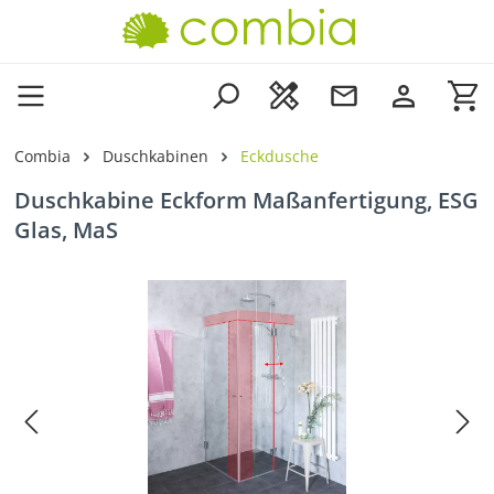
Zum Hauptinhalt springen
Wa
Combia
Duschkabinen
Eckdusche
Duschkabine Eckform Maßanfertigung, ESG
Glas, MaS
Bildergalerie überspringen