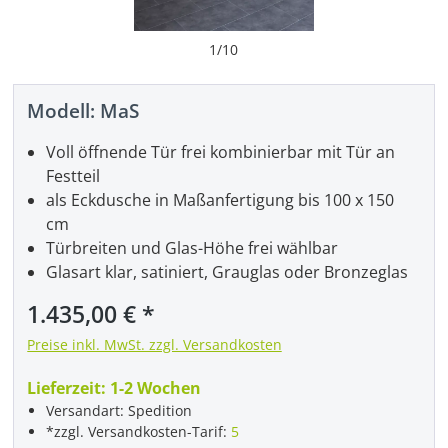
1
/
10
Modell:
MaS
Voll öffnende Tür frei kombinierbar mit Tür an
Festteil
als Eckdusche in Maßanfertigung bis 100 x 150
cm
Türbreiten und Glas-Höhe frei wählbar
Glasart klar, satiniert, Grauglas oder Bronzeglas
Regulärer Preis:
1.435,00 €
Preise inkl. MwSt. zzgl. Versandkosten
Lieferzeit:
1-2 Wochen
Versandart: Spedition
*zzgl. Versandkosten-Tarif:
5