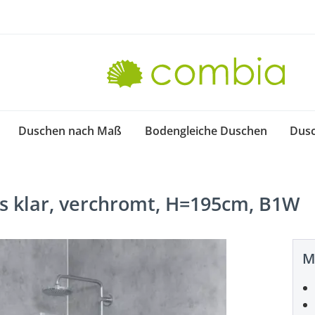
Duschen nach Maß
Bodengleiche Duschen
Dus
as klar, verchromt, H=195cm, B1W
M