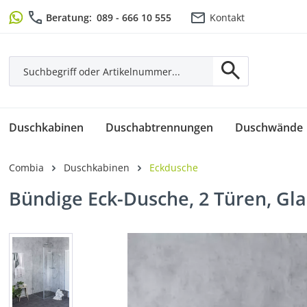
m Hauptinhalt springen
Zur Suche springen
Zur Hauptnavigation springen
Beratung:
089 - 666 10 555
Kontakt
Duschkabinen
Duschabtrennungen
Duschwände
Combia
Duschkabinen
Eckdusche
Bündige Eck-Dusche, 2 Türen, Gl
Bildergalerie überspringen