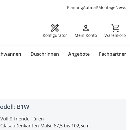
Planung
Aufmaß
Montage
News
Warenkorb en
Konfigurator
Mein Konto
Warenkorb
chwannen
Duschrinnen
Angebote
Fachpartner
odell:
B1W
Voll öffnende Türen
Glasaußenkanten-Maße 67,5 bis 102,5cm