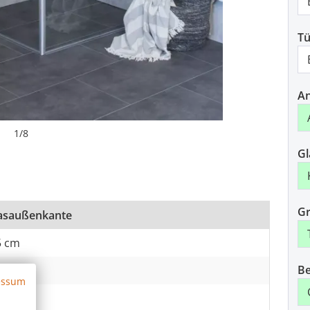
Tü
An
1
/
8
Gl
Gr
Glasaußenkante
5 cm
Be
5 cm
essum
5 cm