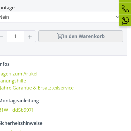
ontage
rodukt Anzahl: Gib den gewünschten Wert
In den Warenkorb
nfos
ragen zum Artikel
lanungshilfe
 Jahre Garantie & Ersatzteilservice
ontageanleitung
B1W__dd5b997f
icherheitshinweise