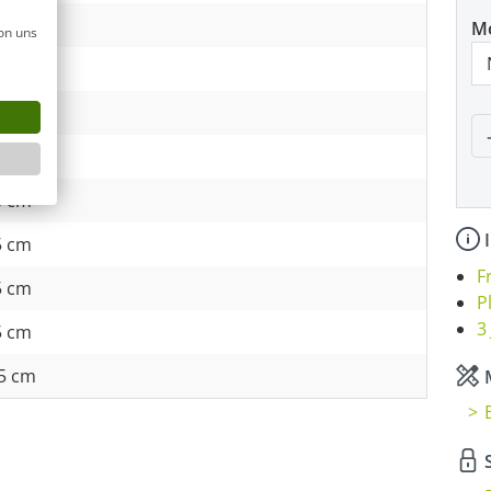
5 cm
M
on uns
5 cm
5 cm
P
5 cm
5 cm
I
5 cm
F
5 cm
P
3
5 cm
,5 cm
M
S