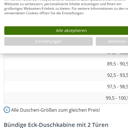
Webseite zu verbessern, personalisierte Inhalte anzuzeigen und Ihnen ein
74,5 - 75,
großartiges Webseiten-Erlebnis zu bieten. Für weitere Informationen zu den v
verwendeten Cookies öffnen Sie die Einstellungen.
77,5 - 78,
79,5 - 80,
Alle akzeptieren
82,5 - 83,
Einstellungen
Ablehnen
87,5 - 88,
89,5 - 90,
92,5 - 93,
97,5 - 98,
99,5 - 100
Alle Duschen-Größen zum gleichen Preis!
Bündige Eck-Duschkabine mit 2 Türen