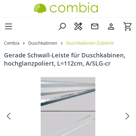
Zum Hauptinhalt springen
Wa
Combia
Duschkabinen
Duschkabinen-Zubehör
Gerade Schwall-Leiste für Duschkabinen,
hochglanzpoliert, L=112cm, A/SLG-cr
Bildergalerie überspringen