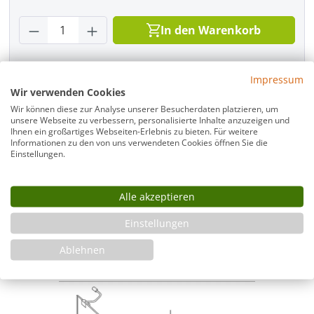
Produkt Anzahl: Gib den gewünschten Wer
In den Warenkorb
Impressum
Wir verwenden Cookies
Infos
Wir können diese zur Analyse unserer Besucherdaten platzieren, um
Fragen zum Artikel
unsere Webseite zu verbessern, personalisierte Inhalte anzuzeigen und
Ihnen ein großartiges Webseiten-Erlebnis zu bieten. Für weitere
Planungshilfe
Informationen zu den von uns verwendeten Cookies öffnen Sie die
3 Jahre Garantie & Ersatzteilservice
Einstellungen.
Montageanleitung
Alle akzeptieren
ASLG-cr__d01304af
Einstellungen
Sicherheitshinweise
Ablehnen
Download PDF