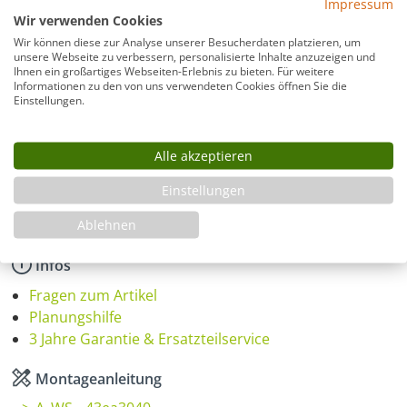
Impressum
Beschlagfarbe
Wir verwenden Cookies
Wir können diese zur Analyse unserer Besucherdaten platzieren, um
unsere Webseite zu verbessern, personalisierte Inhalte anzuzeigen und
Ihnen ein großartiges Webseiten-Erlebnis zu bieten. Für weitere
Informationen zu den von uns verwendeten Cookies öffnen Sie die
Montage
Einstellungen.
Alle akzeptieren
Produkt Anzahl: Gib den gewünschten Wer
In den Warenkorb
Einstellungen
Ablehnen
Infos
Fragen zum Artikel
Planungshilfe
3 Jahre Garantie & Ersatzteilservice
Montageanleitung