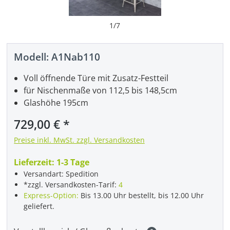
1
/
7
Modell:
A1Nab110
Voll öffnende Türe mit Zusatz-Festteil
für Nischenmaße von 112,5 bis 148,5cm
Glashöhe 195cm
Regulärer Preis:
729,00 €
Preise inkl. MwSt. zzgl. Versandkosten
Lieferzeit:
1-3 Tage
Versandart: Spedition
*zzgl. Versandkosten-Tarif:
4
Express-Option:
Bis 13.00 Uhr bestellt, bis 12.00 Uhr
geliefert.