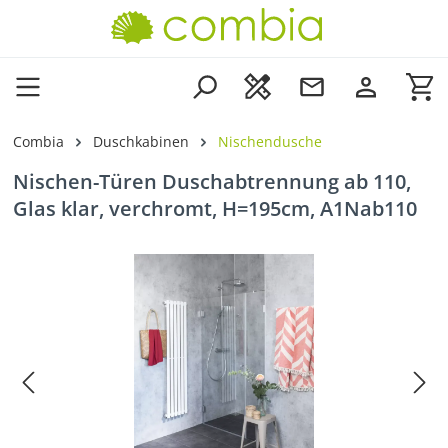
Zum Hauptinhalt springen
Wa
Combia
Duschkabinen
Nischendusche
Nischen-Türen Duschabtrennung ab 110,
Glas klar, verchromt, H=195cm, A1Nab110
Bildergalerie überspringen