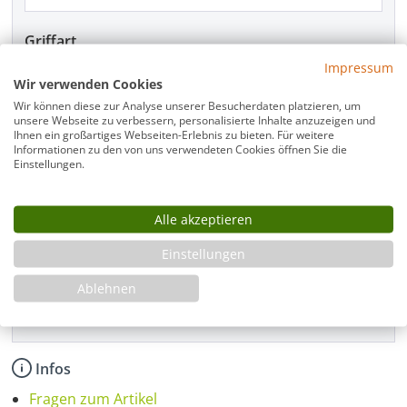
Griffart
Impressum
Wir verwenden Cookies
Wir können diese zur Analyse unserer Besucherdaten platzieren, um
Beschlagfarbe
unsere Webseite zu verbessern, personalisierte Inhalte anzuzeigen und
Ihnen ein großartiges Webseiten-Erlebnis zu bieten. Für weitere
Informationen zu den von uns verwendeten Cookies öffnen Sie die
Einstellungen.
Montage
Alle akzeptieren
Einstellungen
Produkt Anzahl: Gib den gewünschten Wer
In den Warenkorb
Ablehnen
Infos
Fragen zum Artikel