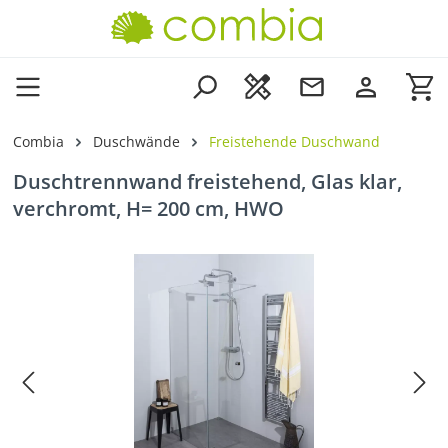
Zum Hauptinhalt springen
Wa
Combia
Duschwände
Freistehende Duschwand
Duschtrennwand freistehend, Glas klar,
verchromt, H= 200 cm, HWO
Bildergalerie überspringen