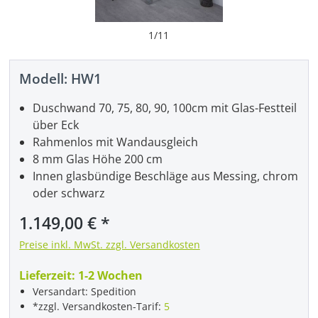
1
/
11
Modell:
HW1
Duschwand 70, 75, 80, 90, 100cm mit Glas-Festteil
über Eck
Rahmenlos mit Wandausgleich
8 mm Glas Höhe 200 cm
Innen glasbündige Beschläge aus Messing, chrom
oder schwarz
Regulärer Preis:
1.149,00 €
Preise inkl. MwSt. zzgl. Versandkosten
Lieferzeit:
1-2 Wochen
Versandart: Spedition
*zzgl. Versandkosten-Tarif:
5