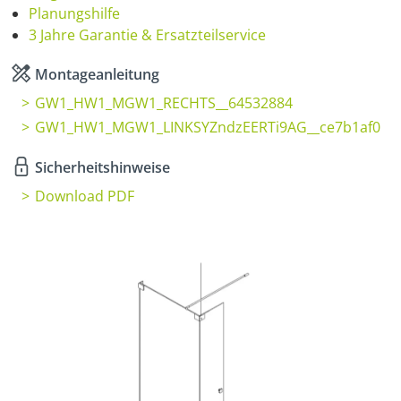
Planungshilfe
3 Jahre Garantie & Ersatzteilservice
Montageanleitung
GW1_HW1_MGW1_RECHTS__64532884
GW1_HW1_MGW1_LINKSYZndzEERTi9AG__ce7b1af0
Sicherheitshinweise
Download PDF