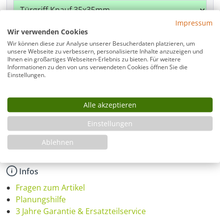
Impressum
Wir verwenden Cookies
Beschlagfarbe
Wir können diese zur Analyse unserer Besucherdaten platzieren, um
unsere Webseite zu verbessern, personalisierte Inhalte anzuzeigen und
Ihnen ein großartiges Webseiten-Erlebnis zu bieten. Für weitere
Informationen zu den von uns verwendeten Cookies öffnen Sie die
Einstellungen.
Montage
Alle akzeptieren
Produkt Anzahl: Gib den gewünschten Wer
Einstellungen
In den Warenkorb
Ablehnen
Infos
Fragen zum Artikel
Planungshilfe
3 Jahre Garantie & Ersatzteilservice