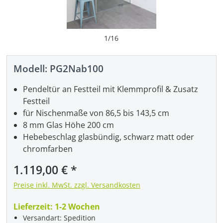
1
/
16
Modell:
PG2Nab100
Pendeltür an Festteil mit Klemmprofil & Zusatz
Festteil
für Nischenmaße von 86,5 bis 143,5 cm
8 mm Glas Höhe 200 cm
Hebebeschlag glasbündig, schwarz matt oder
chromfarben
Regulärer Preis:
1.119,00 €
Preise inkl. MwSt. zzgl. Versandkosten
Lieferzeit:
1-2 Wochen
Versandart: Spedition