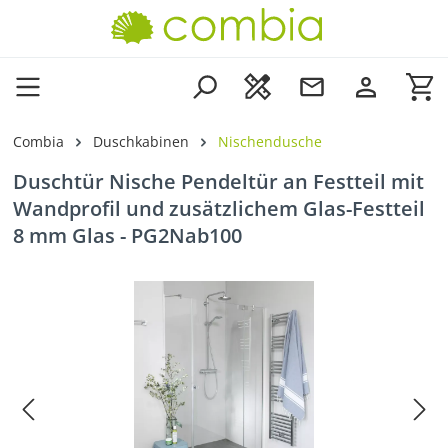
Zum Hauptinhalt springen
Wa
Combia
Duschkabinen
Nischendusche
Duschtür Nische Pendeltür an Festteil mit
Wandprofil und zusätzlichem Glas-Festteil
8 mm Glas - PG2Nab100
Bildergalerie überspringen