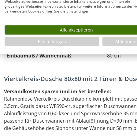
Webseite zu verbessern, personalisierte Inhalte anzuzeigen und Ihnen ein
Beschlagfarbe:
chrom
großartiges Webseiten-Erlebnis zu bieten. Für weitere Informationen zu den v
verwendeten Cookies öffnen Sie die Einstellungen.
Glasart:
Klarglas ESG
Alle akzeptieren
Glasstärke:
6 mm
Einstellungen
Ablehnen
Glashöhe:
195 cm
Einbaumaß / Wannenmaß:
80 cm
Viertelkreis-Dusche 80x80 mit 2 Türen & D
Versandkosten sparen und im Set bestellen:
Rahmenlose Viertelkreis-Duschkabine komplett mit passe
3,5cm. Gratis dazu: WFS90-cr, superflacher Duschwannena
Ablaufleistung von 0,60 l/sec und Sperrwasserhöhe 35 
passend für Duschwannen mit Ablauföffnung D=90 mm. 
die Gehäusehöhe des Siphons unter Wanne nur 58 mm be