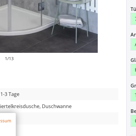
Tü
An
1
/
13
Gl
Gr
 1-3 Tage
iertelkreisdusche, Duschwanne
Be
essum
eil