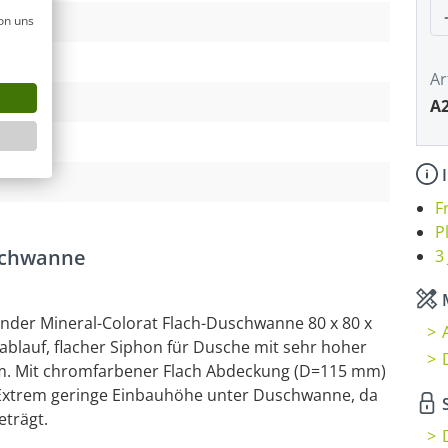
P
on uns
Ar
A2
I
F
P
uschwanne
3
M
nder Mineral-Colorat Flach-Duschwanne 80 x 80 x
blauf, flacher Siphon für Dusche mit sehr hoher
mm. Mit chromfarbener Flach Abdeckung (D=115 mm)
Extrem geringe Einbauhöhe unter Duschwanne, da
S
trägt.