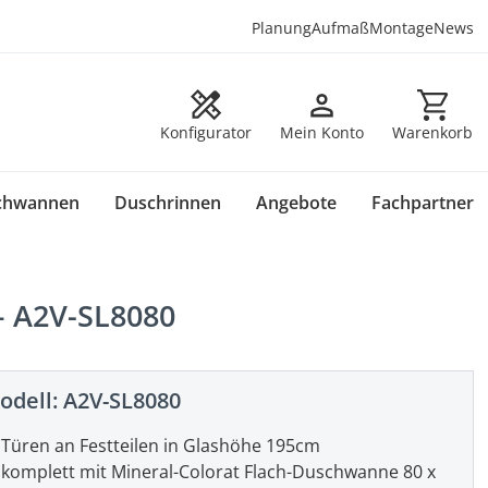
Planung
Aufmaß
Montage
News
Warenkorb en
Konfigurator
Mein Konto
Warenkorb
chwannen
Duschrinnen
Angebote
Fachpartner
– A2V-SL8080
odell:
A2V-SL8080
Türen an Festteilen in Glashöhe 195cm
komplett mit Mineral-Colorat Flach-Duschwanne 80 x