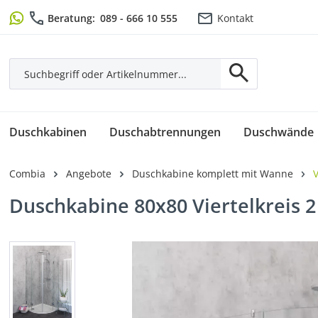
m Hauptinhalt springen
Zur Suche springen
Zur Hauptnavigation springen
Beratung:
089 - 666 10 555
Kontakt
Duschkabinen
Duschabtrennungen
Duschwände
Combia
Angebote
Duschkabine komplett mit Wanne
Duschkabine 80x80 Viertelkreis 
Bildergalerie überspringen