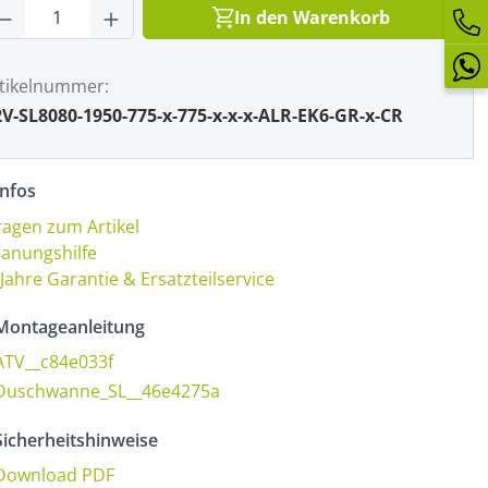
rodukt Anzahl: Gib den gewünschten Wert
In den Warenkorb
tikelnummer
V-SL8080-1950-775-x-775-x-x-x-ALR-EK6-GR-x-CR
nfos
ragen zum Artikel
lanungshilfe
 Jahre Garantie & Ersatzteilservice
ontageanleitung
ATV__c84e033f
Duschwanne_SL__46e4275a
icherheitshinweise
Download PDF