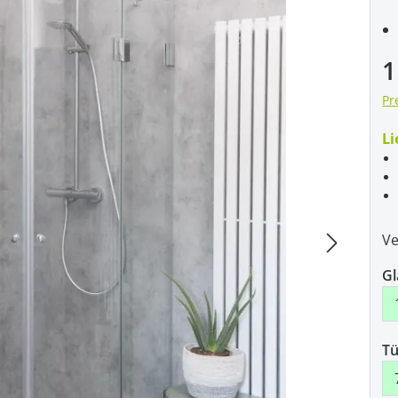
1
Pr
Li
Ve
Gl
Tü