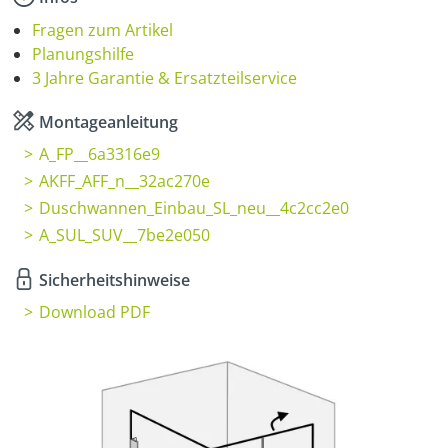
Fragen zum Artikel
Planungshilfe
3 Jahre Garantie & Ersatzteilservice
Montageanleitung
A_FP__6a3316e9
AKFF_AFF_n__32ac270e
Duschwannen_Einbau_SL_neu__4c2cc2e0
A_SUL_SUV__7be2e050
Sicherheitshinweise
Download PDF