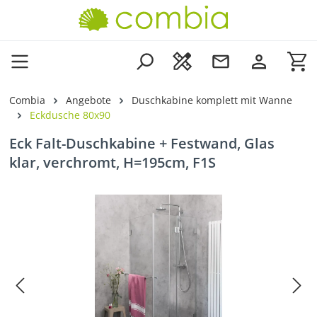
Zum Hauptinhalt springen
Wa
Combia
Angebote
Duschkabine komplett mit Wanne
Eckdusche 80x90
Eck Falt-Duschkabine + Festwand, Glas
klar, verchromt, H=195cm, F1S
Bildergalerie überspringen