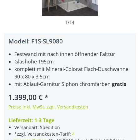
1
/
14
Modell:
F1S-SL9080
Festwand mit nach innen öffnender Falttür
Glashöhe 195cm
komplett mit Mineral-Colorat Flach-Duschwanne
90 x 80 x 3,5cm
mit Ablauf-Garnitur Siphon chromfarben
gratis
Regulärer Preis:
1.399,00 €
Preise inkl. MwSt. zzgl. Versandkosten
Lieferzeit:
1-3 Tage
Versandart: Spedition
*zzgl. Versandkosten-Tarif:
4