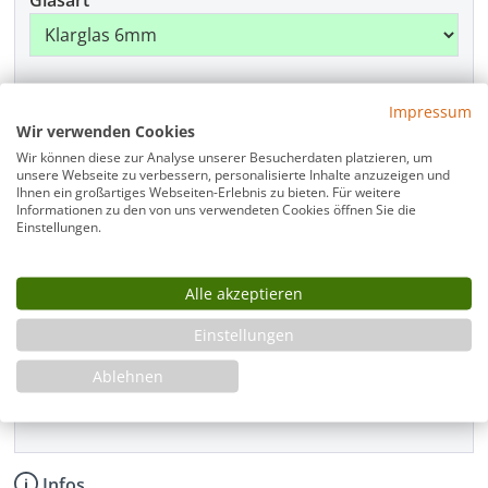
Glasart
Griffart
Impressum
Wir verwenden Cookies
Wir können diese zur Analyse unserer Besucherdaten platzieren, um
unsere Webseite zu verbessern, personalisierte Inhalte anzuzeigen und
Handtuchstange
Ihnen ein großartiges Webseiten-Erlebnis zu bieten. Für weitere
Informationen zu den von uns verwendeten Cookies öffnen Sie die
Einstellungen.
Beschlagfarbe
Alle akzeptieren
Einstellungen
Produkt Anzahl: Gib den gewünschten Wer
Ablehnen
In den Warenkorb
Infos