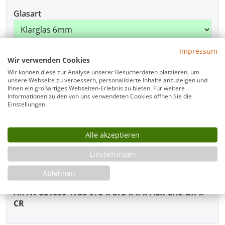
Glasart
Impressum
Griffart
Wir verwenden Cookies
Wir können diese zur Analyse unserer Besucherdaten platzieren, um
unsere Webseite zu verbessern, personalisierte Inhalte anzuzeigen und
Ihnen ein großartiges Webseiten-Erlebnis zu bieten. Für weitere
Informationen zu den von uns verwendeten Cookies öffnen Sie die
Beschlagfarbe
Einstellungen.
Alle akzeptieren
Produkt Anzahl: Gib den gewünschten Wer
In den Warenkorb
Einstellungen
Ablehnen
Artikelnummer
AK1W-SL1090-1730-975-x-875-x-x-x-ALR-EK6-GR-x-
CR