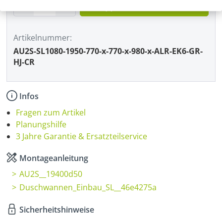
Produkt Anzahl: Gib den gewünschten Wer
In den Warenkorb
Artikelnummer
AU2S-SL1080-1950-770-x-770-x-980-x-ALR-EK6-GR-
HJ-CR
Infos
Fragen zum Artikel
Planungshilfe
3 Jahre Garantie & Ersatzteilservice
Montageanleitung
AU2S__19400d50
Duschwannen_Einbau_SL__46e4275a
Sicherheitshinweise