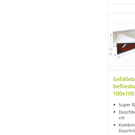
Gefälle
befliesb
100x100
Super f
Duschbo
cm
Kombini
Duschr