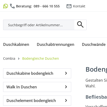
m Hauptinhalt springen
Zur Suche springen
Zur Hauptnavigation springen
Beratung:
089 - 666 10 555
Kontakt
Duschkabinen
Duschabtrennungen
Duschwände
Combia
Bodengleiche Duschen
Bodeng
Duschkabine bodengleich
Gestalten S
Wahl.
Walk In Duschen
Befliesb
Duschelement bodengleich
Verschaffen