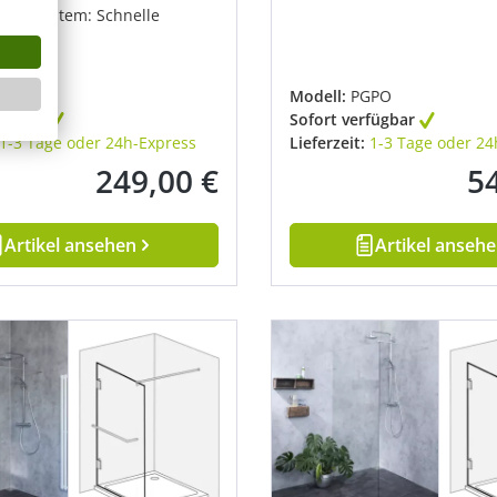
ertes System: Schnelle
e
B1212
Modell:
PGPO
fügbar
Sofort verfügbar
1-3 Tage oder 24h-Express
Lieferzeit:
1-3 Tage oder 24
249,00 €
5
Regulärer Preis:
Reg
Artikel ansehen
Artikel anseh