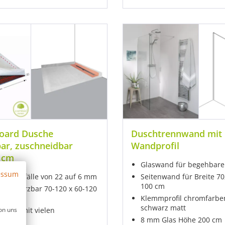
board Dusche
Duschtrennwand mit
bar, zuschneidbar
Wandprofil
 cm
Glaswand für begehbare
essum
lach: Gefälle von 22 auf 6 mm
Seitenwand für Breite 70,
100 cm
ard kürzbar 70-120 x 60-120
Klemmprofil chromfarbe
schwarz matt
on uns
erbar mit vielen
innen
8 mm Glas Höhe 200 cm