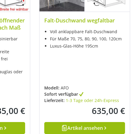
 öffnender
Falt-Duschwand wegfaltbar
nach Maß
Voll anklappbare Falt-Duschwand
binierbar
Für Maße 70, 75, 80, 90, 100, 120cm
Luxus-Glas-Höhe 195cm
reite
frei
rauglas oder
Modell:
AFO
Sofort verfügbar
Lieferzeit:
1-3 Tage oder 24h-Express
35,00 €
635,00 €
rer Preis:
Regulärer Preis:
en
Artikel ansehen