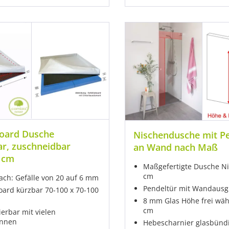
board Dusche
Nischendusche mit P
ar, zuschneidbar
an Wand nach Maß
 cm
Maßgefertigte Dusche Ni
cm
lach: Gefälle von 20 auf 6 mm
Pendeltür mit Wandausg
ard kürzbar 70-100 x 70-100
8 mm Glas Höhe frei wäh
cm
erbar mit vielen
innen
Hebescharnier glasbünd