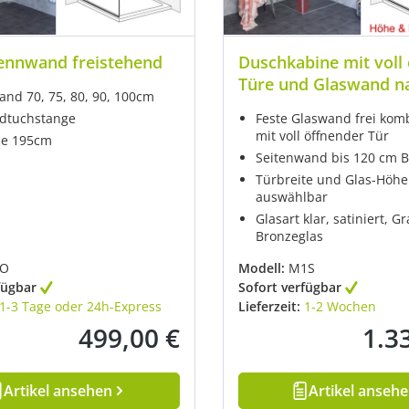
ennwand freistehend
Duschkabine mit voll
Türe und Glaswand 
nd 70, 75, 80, 90, 100cm
dtuchstange
Feste Glaswand frei kom
mit voll öffnender Tür
he 195cm
Seitenwand bis 120 cm B
Türbreite und Glas-Höhe 
auswählbar
Glasart klar, satiniert, G
Bronzeglas
PO
Modell:
M1S
fügbar
Sofort verfügbar
1-3 Tage oder 24h-Express
Lieferzeit:
1-2 Wochen
499,00 €
1.3
Regulärer Preis:
Regulä
Artikel ansehen
Artikel anseh