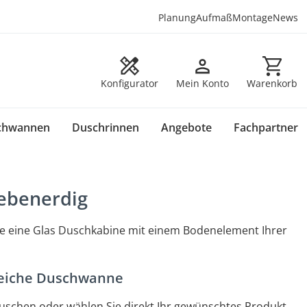
Planung
Aufmaß
Montage
News
Warenkorb en
Konfigurator
Mein Konto
Warenkorb
chwannen
Duschrinnen
Angebote
Fachpartner
 ebenerdig
ie eine Glas Duschkabine mit einem Bodenelement Ihrer
leiche Duschwanne
Duschen oder wählen Sie direkt Ihr gewünschtes Produkt.