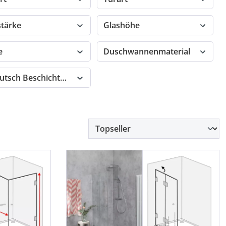
stärke
Glashöhe
e
Duschwannenmaterial
rutsch Beschichtung