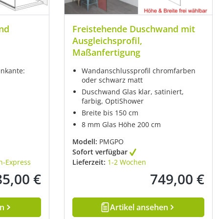
nd
Freistehende Duschwand mit
Ausgleichsprofil,
Maßanfertigung
enkante:
Wandanschlussprofil chromfarben
oder schwarz matt
Duschwand Glas klar, satiniert,
farbig, OptiShower
Breite bis 150 cm
8 mm Glas Höhe 200 cm
Modell:
PMGPO
Sofort verfügbar
h-Express
Lieferzeit:
1-2 Wochen
85,00 €
749,00 €
ulärer Preis:
Regulärer Preis:
en
Artikel ansehen