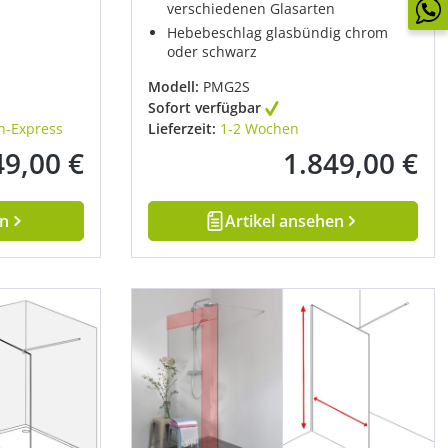
verschiedenen Glasarten
Hebebeschlag glasbündig chrom
oder schwarz
Modell:
PMG2S
Sofort verfügbar
h-Express
Lieferzeit:
1-2 Wochen
49,00 €
1.849,00 €
ulärer Preis:
Regulärer Preis:
en
Artikel ansehen