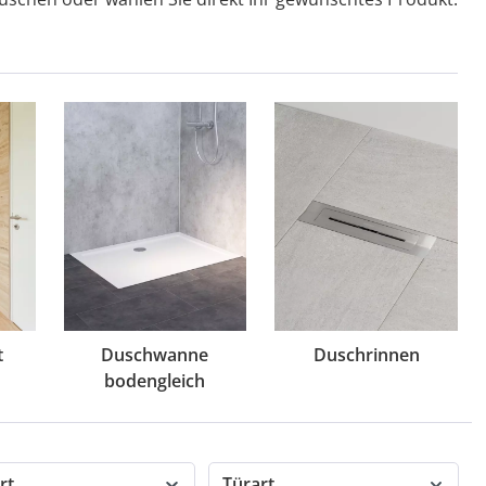
t
Duschwanne
Duschrinnen
bodengleich
rt
Türart