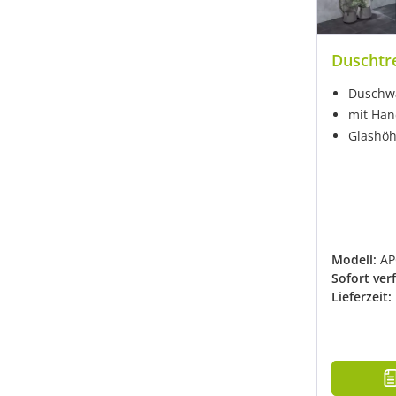
Duschtr
Duschwa
mit Han
Glashö
Modell:
A
Sofort ver
Lieferzeit: