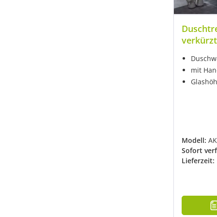
Duschtr
verkürz
Duschwa
mit Han
Glashöh
Modell:
AK
Sofort ver
Lieferzeit: