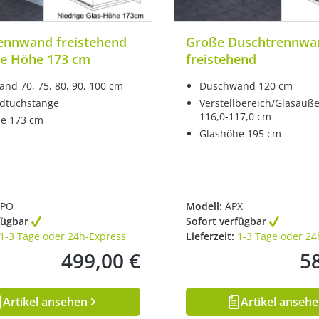
ennwand freistehend
Große Duschtrennwa
te Höhe 173 cm
freistehend
nd 70, 75, 80, 90, 100 cm
Duschwand 120 cm
dtuchstange
Verstellbereich/Glasauß
116,0-117,0 cm
e 173 cm
Glashöhe 195 cm
PO
Modell:
APX
fügbar
Sofort verfügbar
1-3 Tage oder 24h-Express
Lieferzeit:
1-3 Tage oder 24
499,00 €
5
Regulärer Preis:
Reg
Artikel ansehen
Artikel anseh